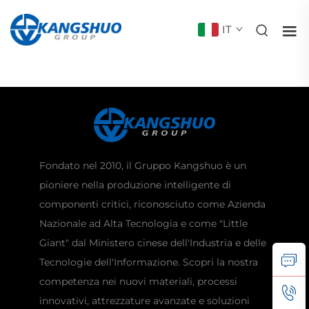
IT
Fondato nel 2010, il Gruppo Kangshuo è un
pioniere nella produzione intelligente di
componenti critici, riconosciuto come Azienda
Nazionale ad Alta Tecnologia e come "Little
Giant" dal Ministero cinese dell'Industria e delle
Tecnologie dell'Informazione. Scopri la nostra
competenza nei nuovi materiali, processi
innovativi, attrezzature avanzate e soluzioni