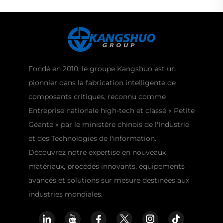
Fondé en 2010, le groupe Kangshuo est un
pionnier dans la fabrication intelligente de
composants critiques, reconnu comme
Entreprise nationale high-tech et classé « Petite
Géante » par le ministère chinois de l'Industrie
et des Technologies de l'information.
Découvrez notre expertise en nouveaux
matériaux, procédés innovants, équipements
avancés et solutions sur mesure destinées aux
industries mondiales.