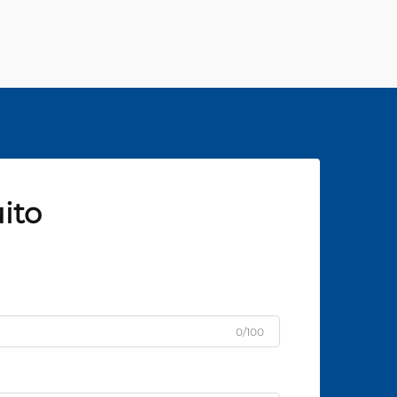
ito
0/100