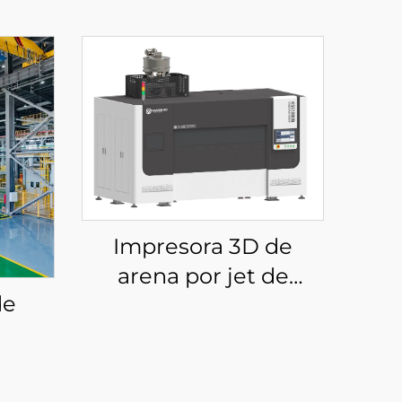
Impresora 3D de
arena por jet de
de
aglutinante KSS1800B