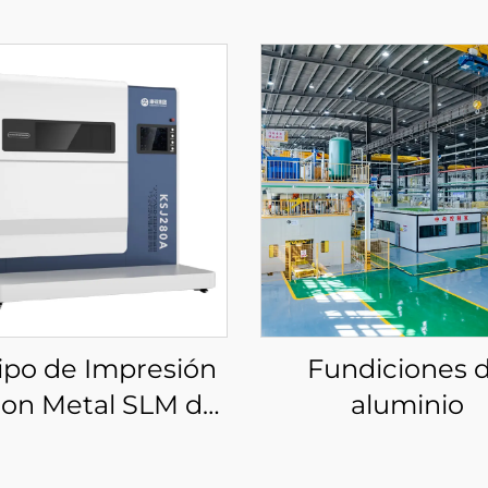
ipo de Impresión
Fundiciones 
con Metal SLM de
aluminio
o Estrés KS281MS