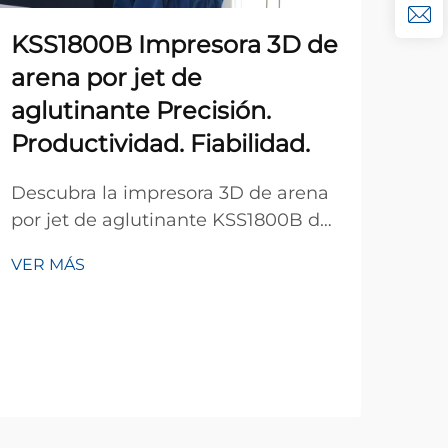
KSS1800B Impresora 3D de
Ene
arena por jet de
Pu
aglutinante Precisión.
Des
Productividad. Fiabilidad.
de 
y l
Descubra la impresora 3D de arena
VER
imp
por jet de aglutinante KSS1800B de
sos
Kangshuo. Alcance una resolución
pes
VER MÁS
de 400 dpi, espesor de capa
dat
ajustable de 0.3-0.6 mm y moldes
Kan
de alta precisión para componentes
automotrices y aeroespaciales. Alta
velocidad, fiabilidad y preparada
para producción.