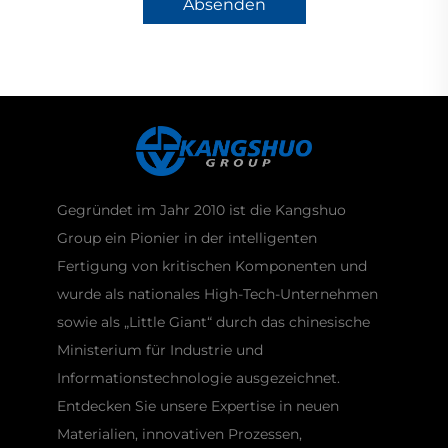
Absenden
Gegründet im Jahr 2010 ist die Kangshuo
Group ein Pionier in der intelligenten
Fertigung von kritischen Komponenten und
wurde als nationales High-Tech-Unternehmen
sowie als „Little Giant“ durch das chinesische
Ministerium für Industrie und
Informationstechnologie ausgezeichnet.
Entdecken Sie unsere Expertise in neuen
Materialien, innovativen Prozessen,