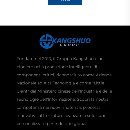
Fondato nel 2010, il Gruppo Kangshuo è un
pioniere nella produzione intelligente di
componenti critici, riconosciuto come Azienda
Nazionale ad Alta Tecnologia e come "Little
Giant" dal Ministero cinese dell'Industria e delle
Tecnologie dell'Informazione. Scopri la nostra
competenza nei nuovi materiali, processi
innovativi, attrezzature avanzate e soluzioni
personalizzate per industrie globali.