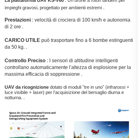
La piattaforma UAV KS-V60
: Un drone a rotori tandem per
impieghi gravosi, progettato per ambienti estremi
.
Prestazioni
: velocità di crociera di 100 km/h e autonomia
di 2 ore
.
CARICO UTILE
può trasportare fino a 6 bombe estinguenti
da 50 kg.
.
Controllo Preciso
: I sensori di altitudine intelligenti
controllano automaticamente l'altezza di esplosione per la
massima efficacia di soppressione
.
UAV da ricognizione
dotato di moduli "tre in uno" (infrarossi +
luce visibile + laser) per l'acquisizione del bersaglio diurna e
notturna.
.