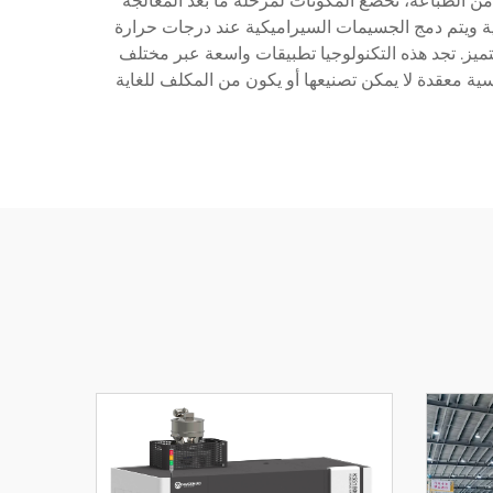
من الطباعة، تخضع المكونات لمرحلة ما بعد المعالجة
D) ثم عملية التلبيد (Sintering) حيث تتم إزالة المادة العضوية ويتم دمج الجسيمات السيراميكية عند درجات حرارة
ميز. تجد هذه التكنولوجيا تطبيقات واسعة عبر مختلف
دسية معقدة لا يمكن تصنيعها أو يكون من المكلف للغاية