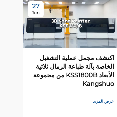
27
Jun
اكتشف مجمل عملية التشغيل
الخاصة بآلة طباعة الرمال ثلاثية
الصه
الأبعاد KSS1800B من مجموعة
لصنا
Kangshuo
مجمو
عرض المزيد
عرض ا