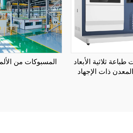
طباعة ثلاثية الأبعاد
المسبوكات من الألم
لمعدن ذات الإجهاد
فض KS281MS