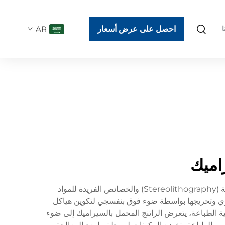
احصل على عرض أسعار
AR
ا
راميك
يمثل طباعة الراتنج السيراميكي ثلاثية الأبعاد تقدمًا جذريًا في تكنولوجيا التصنيع الإضافي، حيث يجمع بين دقة الطباعة الضوئية (Stereolithography) والخصائص الفريدة للمواد
اوي وتحريجها بواسطة ضوء فوق بنفسجي لتكوين هياكل
لية الطباعة، يتعرض الراتنج المحمل بالسيراميك إلى ضوء