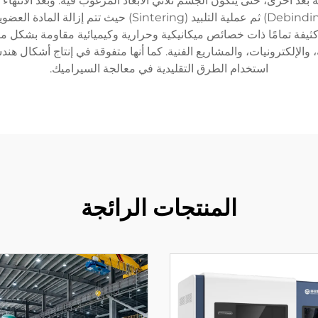
 أخرى، حتى يتكون الجسم ثلاثي الأبعاد المرغوب فيه. وبعد الانتهاء 
الأساسية التي تتضمن إزالة المادة العضوية الرابطة (ebinding
ثيفة تمامًا ذات خصائص ميكانيكية وحرارية وكيميائية مقاومة بشكل مت
والإلكترونيات، والمشاريع الفنية. كما أنها متفوقة في إنتاج أشكال هن
استخدام الطرق التقليدية في معالجة السيراميك.
المنتجات الرائجة