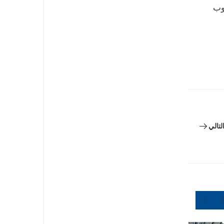
صوب
لتالي