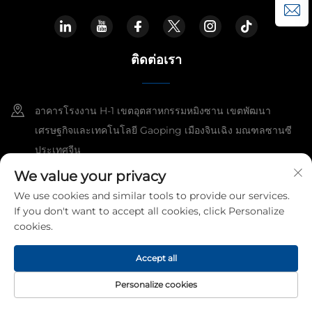
ติดต่อเรา
อาคารโรงงาน H-1 เขตอุตสาหกรรมหมิงซาน เขตพัฒนา
เศรษฐกิจและเทคโนโลยี Gaoping เมืองจินเฉิง มณฑลซานซี
ประเทศจีน
We value your privacy
+86-15921818960
We use cookies and similar tools to provide our services.
[email protected]
If you don't want to accept all cookies, click Personalize
cookies.
ลิขสิทธิ์ © 2026 Kangshuo Electric Group Co., Ltd. สงวนสิทธิ์ทุกฉบับ
Accept all
นโยบายความเป็นส่วนตัว
Personalize cookies
หน้าแรก
ผลิตภัณฑ์
อีเมล
สอบถามข้อมูล