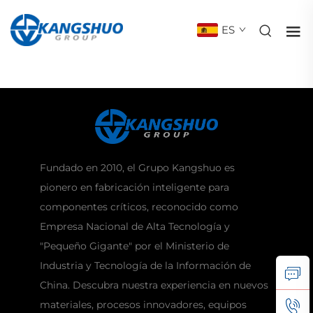
ES
Fundado en 2010, el Grupo Kangshuo es
pionero en fabricación inteligente para
componentes críticos, reconocido como
Empresa Nacional de Alta Tecnología y
"Pequeño Gigante" por el Ministerio de
Industria y Tecnología de la Información de
China. Descubra nuestra experiencia en nuevos
materiales, procesos innovadores, equipos