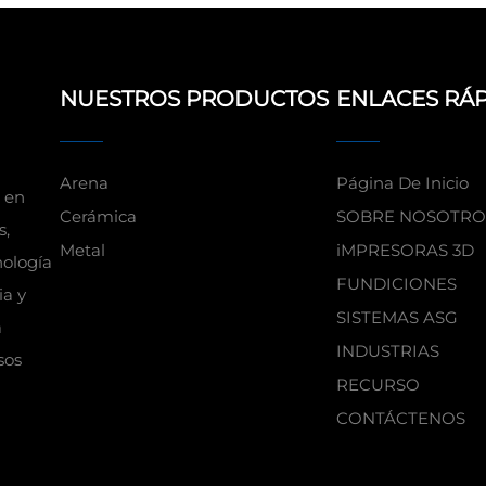
NUESTROS PRODUCTOS
ENLACES RÁ
Arena
Página De Inicio
 en
Cerámica
SOBRE NOSOTRO
s,
Metal
iMPRESORAS 3D
ología
FUNDICIONES
ia y
SISTEMAS ASG
a
INDUSTRIAS
sos
RECURSO
CONTÁCTENOS