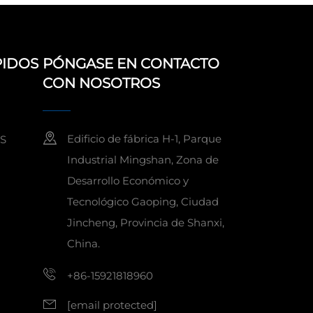
PIDOS
PÓNGASE EN CONTACTO
CON NOSOTROS
Edificio de fábrica H-1, Parque
S
Industrial Mingshan, Zona de
Desarrollo Económico y
Tecnológico Gaoping, Ciudad
Jincheng, Provincia de Shanxi,
China.
+86-15921818960
[email protected]