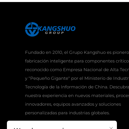
Fundado en 2010, el Grupo Kangshuo es pionero
fabricación inteligente para componentes crítico
reconocido como Empresa Nacional de Alta Tecn
y "Pequeño Gigante" por el Ministerio de Industr
Tecnología de la Información de China. Descubr
nuestra experiencia en nuevos materiales, proce
innovadores, equipos avanzados y soluciones
personalizadas para industrias globales.