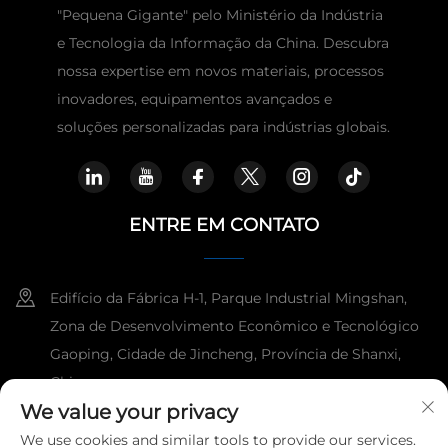
"Pequena Gigante" pelo Ministério da Indústria
e Tecnologia da Informação da China. Descubra
nossa expertise em novos materiais, processos
inovadores, equipamentos avançados e
soluções personalizadas para indústrias globais.
ENTRE EM CONTATO
Edifício da Fábrica H-1, Parque Industrial Mingshan,
Zona de Desenvolvimento Econômico e Tecnológico
Gaoping, Cidade de Jincheng, Província de Shanxi,
China.
We value your privacy
+86-15921818960
We use cookies and similar tools to provide our services.