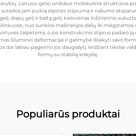
avybių. Lietusio gelio unikalus molekulinis struktūros po
, suteikia jam puikią slęsties stiprumą ir našumo atsparu
 gelį, drąsų gelį ir baltą gelį, kiekvienas inžinierinis suk
plinkuose, nuo sunkios mašinerijos dalių iki mėgstamos v
i virtuvės talpetėms, o jos konstrukcinis stiprus padaro j
as šiluminei deformacijai ir galimybė išlaikyti savo form
s dar labiau pagerino jos daugialytį, leidžiant tiksliai val
formų su stabilią kokybę.
Populiarūs produktai