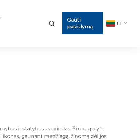
Gauti
LT
pasiūlymą
gamybos ir statybos pagrindas. Ši daugialytė
 silikonas, gaunant medžiagą, žinomą dėl jos