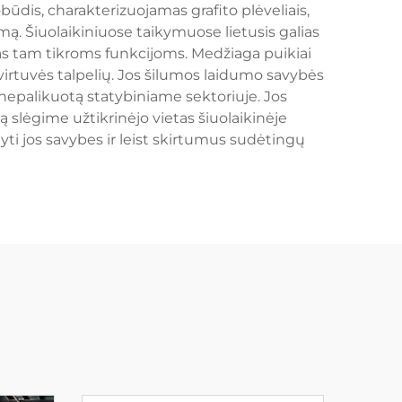
būdis, charakterizuojamas grafito plėveliais,
mą. Šiuolaikiniuose taikymuose lietusis galias
urtas tam tikroms funkcijoms. Medžiaga puikiai
irtuvės talpelių. Jos šilumos laidumo savybės
ą nepalikuotą statybiniame sektoriuje. Jos
ą slėgime užtikrinėjo vietas šiuolaikinėje
dyti jos savybes ir leist skirtumus sudėtingų