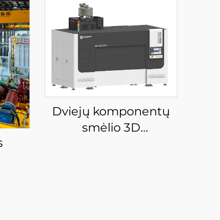
Dviejų komponentų
smėlio 3D
s
spausdintuvas
KSS1800B