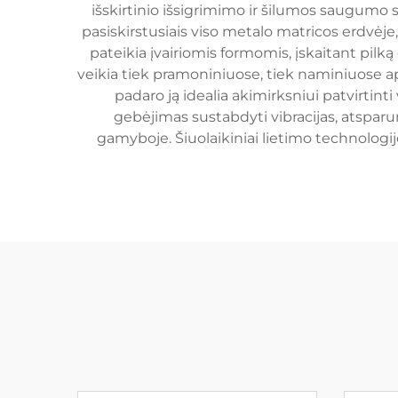
išskirtinio išsigrimimo ir šilumos saugumo s
pasiskirstusiais viso metalo matricos erdvėje
pateikia įvairiomis formomis, įskaitant pilką
veikia tiek pramoniniuose, tiek naminiuose a
padaro ją idealia akimirksniui patvirtint
gebėjimas sustabdyti vibracijas, atsparum
gamyboje. Šiuolaikiniai lietimo technologijo