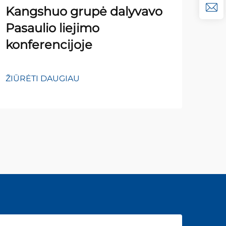
spr
Kangshuo grupė dalyvavo
(Š
Pasaulio liejimo
tec
konferencijoje
ek
ŽIŪRĖTI DAUGIAU
ŽIŪ