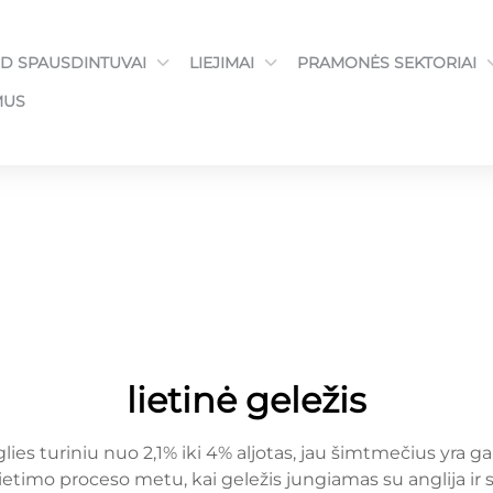
3D SPAUSDINTUVAI
LIEJIMAI
PRAMONĖS SEKTORIAI
MUS
lietinė geležis
lies turiniu nuo 2,1% iki 4% aljotas, jau šimtmečius yra 
lietimo proceso metu, kai geležis jungiamas su anglija ir