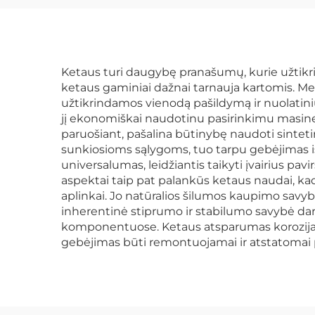
Ketaus turi daugybę pranašumų, kurie užtikrina
ketaus gaminiai dažnai tarnauja kartomis. Me
užtikrindamos vienodą pašildymą ir nuolatin
jį ekonomiškai naudotinu pasirinkimu masinei
paruošiant, pašalina būtinybę naudoti sinte
sunkiosioms sąlygoms, tuo tarpu gebėjimas iš
universalumas, leidžiantis taikyti įvairius pa
aspektai taip pat palankūs ketaus naudai, ka
aplinkai. Jo natūralios šilumos kaupimo savy
inherentinė stiprumo ir stabilumo savybė dar
komponentuose. Ketaus atsparumas korozijai, 
gebėjimas būti remontuojamai ir atstatomai p