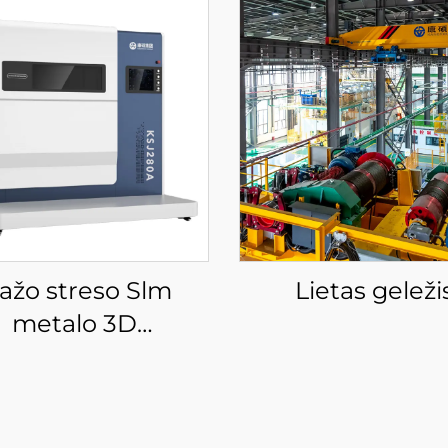
ažo streso Slm
Lietas geleži
metalo 3D
usdinimo įranga
KS281MS