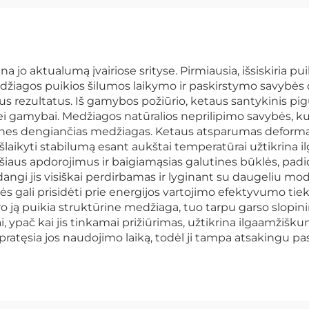
 jo aktualumą įvairiose srityse. Pirmiausia, išsiskiria pu
džiagos puikios šilumos laikymo ir paskirstymo savybės 
ius rezultatus. Iš gamybos požiūrio, ketaus santykinis 
 gamybai. Medžiagos natūralios neprilipimo savybės, kur
tines dengiančias medžiagas. Ketaus atsparumas deforma
laikyti stabilumą esant aukštai temperatūrai užtikrina 
viršiaus apdorojimus ir baigiamąsias galutines būklės, pa
dangi jis visiškai perdirbamas ir lyginant su daugeliu 
bės gali prisidėti prie energijos vartojimo efektyvumo t
o ją puikia struktūrine medžiaga, tuo tarpu garso slopi
ypač kai jis tinkamai prižiūrimas, užtikrina ilgaamžišk
ratęsia jos naudojimo laiką, todėl ji tampa atsakingu pa