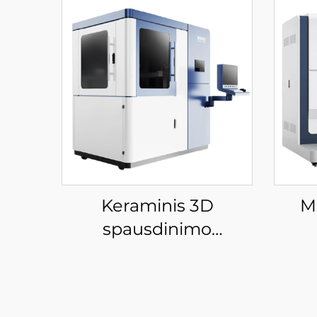
Keraminis 3D
M
spausdinimo
įrenginiai
spa