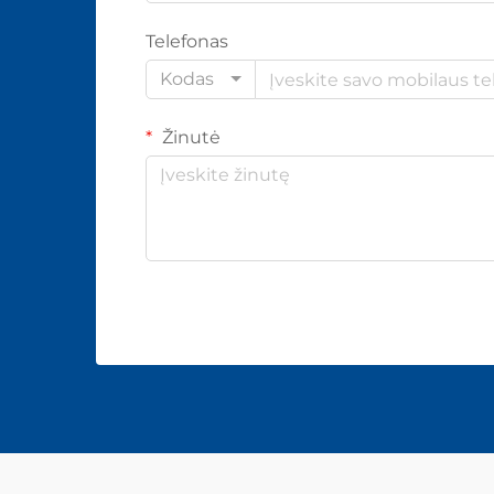
Telefonas
Kodas
Žinutė