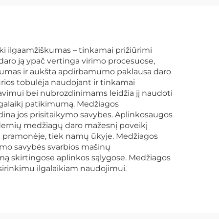
iki ilgaamžiškumas – tinkamai prižiūrimi
daro ją ypač vertinga virimo procesuose,
pigumas ir aukšta apdirbamumo paklausa daro
ios tobulėja naudojant ir tinkamai
vimui bei nubrozdinimams leidžia jį naudoti
ilgalaikį patikimumą. Medžiagos
didina jos prisitaikymo savybes. Aplinkosaugos
modernių medžiagų daro mažesnį poveikį
iek pramonėje, tiek namų ūkyje. Medžiagos
nimo savybės svarbios mašinų
umą skirtingose aplinkos sąlygose. Medžiagos
sirinkimu ilgalaikiam naudojimui.