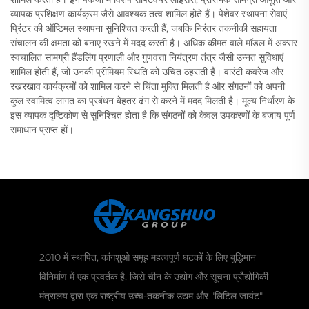
व्यापक प्रशिक्षण कार्यक्रम जैसे आवश्यक तत्व शामिल होते हैं। पेशेवर स्थापना सेवाएं
प्रिंटर की ऑप्टिमल स्थापना सुनिश्चित करती हैं, जबकि निरंतर तकनीकी सहायता
संचालन की क्षमता को बनाए रखने में मदद करती है। अधिक कीमत वाले मॉडल में अक्सर
स्वचालित सामग्री हैंडलिंग प्रणाली और गुणवत्ता नियंत्रण तंत्र जैसी उन्नत सुविधाएं
शामिल होती हैं, जो उनकी प्रीमियम स्थिति को उचित ठहराती हैं। वारंटी कवरेज और
रखरखाव कार्यक्रमों को शामिल करने से चिंता मुक्ति मिलती है और संगठनों को अपनी
कुल स्वामित्व लागत का प्रबंधन बेहतर ढंग से करने में मदद मिलती है। मूल्य निर्धारण के
इस व्यापक दृष्टिकोण से सुनिश्चित होता है कि संगठनों को केवल उपकरणों के बजाय पूर्ण
समाधान प्राप्त हों।
2010 में स्थापित, कांगशुओ समूह महत्वपूर्ण घटकों के लिए बुद्धिमान
विनिर्माण में एक प्रवर्तक है, जिसे चीन के उद्योग और सूचना प्रौद्योगिकी
मंत्रालय द्वारा एक राष्ट्रीय उच्च-तकनीक उद्यम और "लिटिल जायंट"