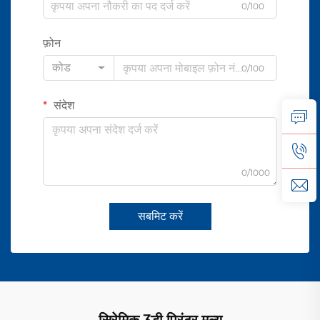
0/100
फ़ोन
कोड
0/100
संदेश
0/1000
सबमिट करें