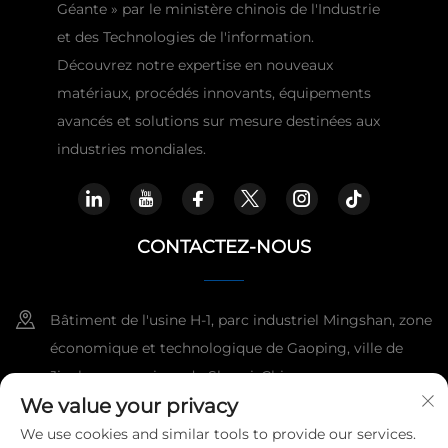
Géante » par le ministère chinois de l'Industrie
et des Technologies de l'information.
Découvrez notre expertise en nouveaux
matériaux, procédés innovants, équipements
avancés et solutions sur mesure destinées aux
industries mondiales.
CONTACTEZ-NOUS
Bâtiment de l'usine H-1, parc industriel Mingshan, zone
économique et technologique de Gaoping, ville de
Jincheng, province du Shanxi, Chine.
We value your privacy
+86-15921818960
We use cookies and similar tools to provide our services.