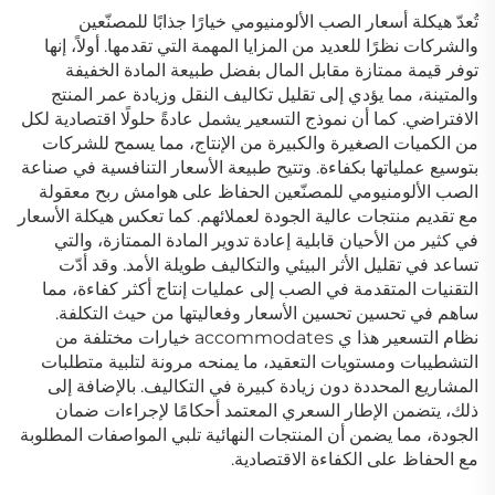
تُعدّ هيكلة أسعار الصب الألومنيومي خيارًا جذابًا للمصنّعين
والشركات نظرًا للعديد من المزايا المهمة التي تقدمها. أولاً، إنها
توفر قيمة ممتازة مقابل المال بفضل طبيعة المادة الخفيفة
والمتينة، مما يؤدي إلى تقليل تكاليف النقل وزيادة عمر المنتج
الافتراضي. كما أن نموذج التسعير يشمل عادةً حلولًا اقتصادية لكل
من الكميات الصغيرة والكبيرة من الإنتاج، مما يسمح للشركات
بتوسيع عملياتها بكفاءة. وتتيح طبيعة الأسعار التنافسية في صناعة
الصب الألومنيومي للمصنّعين الحفاظ على هوامش ربح معقولة
مع تقديم منتجات عالية الجودة لعملائهم. كما تعكس هيكلة الأسعار
في كثير من الأحيان قابلية إعادة تدوير المادة الممتازة، والتي
تساعد في تقليل الأثر البيئي والتكاليف طويلة الأمد. وقد أدّت
التقنيات المتقدمة في الصب إلى عمليات إنتاج أكثر كفاءة، مما
ساهم في تحسين تحسين الأسعار وفعاليتها من حيث التكلفة.
نظام التسعير هذا ي accommodates خيارات مختلفة من
التشطيبات ومستويات التعقيد، ما يمنحه مرونة لتلبية متطلبات
المشاريع المحددة دون زيادة كبيرة في التكاليف. بالإضافة إلى
ذلك، يتضمن الإطار السعري المعتمد أحكامًا لإجراءات ضمان
الجودة، مما يضمن أن المنتجات النهائية تلبي المواصفات المطلوبة
مع الحفاظ على الكفاءة الاقتصادية.