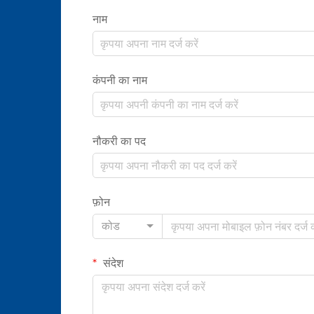
नाम
कंपनी का नाम
नौकरी का पद
फ़ोन
कोड
संदेश