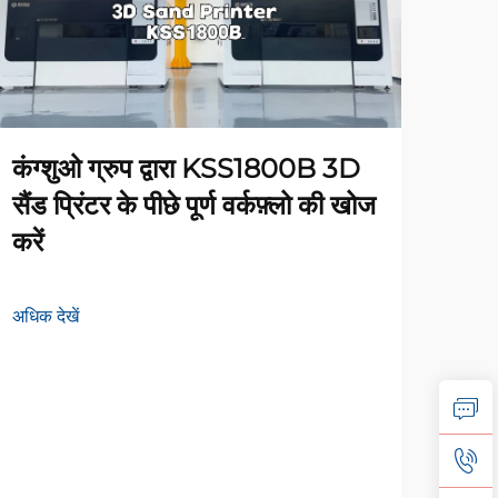
कंग्शुओ ग्रुप द्वारा KSS1800B 3D
इंज
सैंड प्रिंटर के पीछे पूर्ण वर्कफ़्लो की खोज
प्रे
करें
विश्
उत्कृ
अधिक देखें
ऑटोमो
साथ 3
अधिक द
आईए