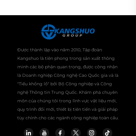
Được thành lập vào năm 2010, Tập đoàn
Kangshuo là tiên phong trong sản xuất thông
minh các bộ phận quan trọng, được công nhận
là Doanh nghiệp Công nghệ Cao Quốc gia và là
"Tiểu khổng lồ" bởi Bộ Công nghiệp và Công
nghệ Thông tin Trung Quốc. Khám phá chuyên
môn của chúng tôi trong lĩnh vực vật liệu mới,
quy trình đổi mới, thiết bị tiên tiến và giải pháp
tùy chỉnh cho các ngành công nghiệp toàn cầu.