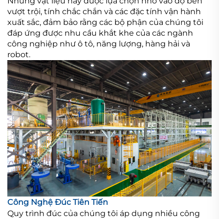
Những vật liệu này được lựa chọn nhờ vào độ bền
vượt trội, tính chắc chắn và các đặc tính vận hành
xuất sắc, đảm bảo rằng các bộ phận của chúng tôi
đáp ứng được nhu cầu khắt khe của các ngành
công nghiệp như ô tô, năng lượng, hàng hải và
robot.
Công Nghệ Đúc Tiên Tiến
Quy trình đúc của chúng tôi áp dụng nhiều công