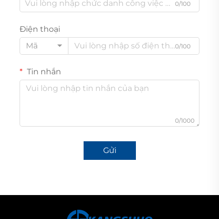
0/100
Điện thoại
Mã
0/100
Tin nhắn
0/1000
Gửi