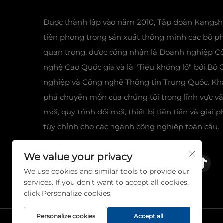
Được thành lập vào năm 2010, Tập đoàn Kangsh
tiên phong trong sản xuất thông minh các bộ p
quan trọng, được công nhận là Doanh nghiệp C
nghệ Cao Quốc gia và là "Tiểu khổng lồ" bởi Bộ
nghiệp và Công nghệ Thông tin Trung Quốc. K
phá chuyên môn của chúng tôi trong lĩnh vực vật
mới, quy trình đổi mới, thiết bị tiên tiến và giải 
tùy chỉnh cho các ngành công nghiệp toàn cầu.
We value your privacy
We use cookies and similar tools to provide our
services. If you don't want to accept all cookies,
click Personalize cookies.
Personalize cookies
Accept all