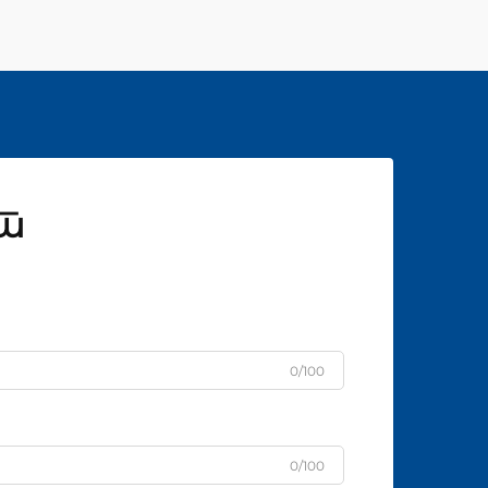
ат
0/100
0/100