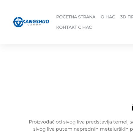
POČETNA STRANA
О НАС
3D П
КОНТАКТ С НАС
Proizvođač od sivog liva predstavlja temelj 
sivog liva putem naprednih metalurških p