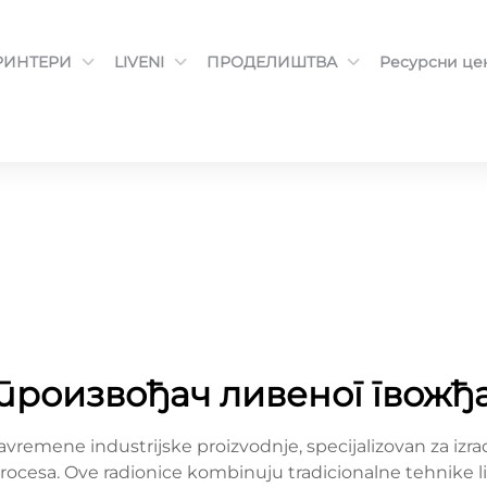
РИНТЕРИ
LIVENI
ПРОДЕЛИШТВА
Ресурсни ц
произвођач ливеног гвожђ
savremene industrijske proizvodnje, specijalizovan za izr
rocesa. Ove radionice kombinuju tradicionalne tehnike 