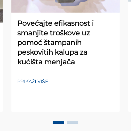
Povećajte efikasnost i
smanjite troškove uz
pomoć štampanih
peskovitih kalupa za
kućišta menjača
PRIKAŽI VIŠE