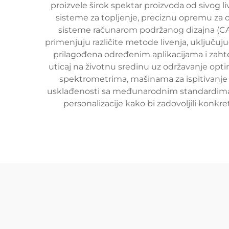
proizvele širok spektar proizvoda od sivog l
sisteme za topljenje, preciznu opremu za o
sisteme računarom podržanog dizajna (CAD)
primenjuju različite metode livenja, uključuj
prilagođena određenim aplikacijama i zahte
uticaj na životnu sredinu uz održavanje opt
spektrometrima, mašinama za ispitivanje z
usklađenosti sa međunarodnim standardima. 
personalizacije kako bi zadovoljili konkre