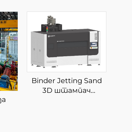
Binder Jetting Sand
3D штампач
ђа
KSS1800B