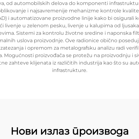
iva, od automobilskih delova do komponenti infrastruktur
blikovanje i najsavremenije mehanizme kontrole kvalitet
 i automatizovane proizvodne linije kako bi osigurali ko
ući livenje u zelenom pesku, livenje u kalupima od ljusak
vima. Sistemi za kontrolu životne sredine i naponska f
imalnih uslova proizvodnje. Ove radionice obično posedu
atezanja i opremom za metalografsku analizu radi verifik
Mogućnosti proizvođača se protežu na proizvodnju i si
tne zahteve klijenata iz različitih industrija kao što su a
infrastrukture.
Нови излаз производа