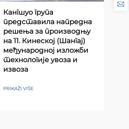
Кангшуо група
представила напредна
решења за производњу
на 11. Кинеској (Шангај)
међународној изложби
Izb
технологије увоза и
št
извоза
na 
pr
PRIKAŽI VIŠE
PRIK