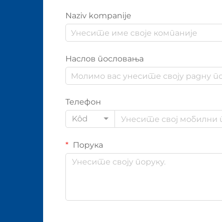
Naziv kompanije
Наслов пословања
Телефон
Kôd
Порука