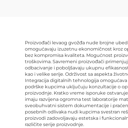
Proizvođači levaog gvožđa nude brojne ubedlj
omogućavaju izuzetnu ekonomičnost kroz opt
bez kompromisa kvaliteta. Mogućnost proiz
troškovima. Savremeni proizvođači primenjuju
odbacivanje i poboljšavaju ukupnu efikasnost
kao i velike serije. Održivost sa aspekta živo
Integracija digitalnih tehnologija omogućav
podrške kupcima uključuju konzultacije o op
proizvodnje. Kratko vreme isporuke ostvaruje
imaju razvijena ogromna test laboratorije mate
sveobuhvatni sistem dokumentacije i praćenja
posebnih odlivaka nudi kupcima svestran re
proizvodi zadovoljavaju estetska i funkciona
različite serije proizvodnje.