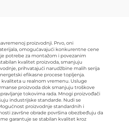
avremenoj proizvodnji. Prvo, oni
aterijala, omogućavajući konkurentne cene
uje potrebe za montažom i povezanim
abilan kvalitet proizvoda, smanjuju
odnje, prihvatajući narudžbine malih serija
 energetski efikasne procese topljenja.
e kvaliteta u realnom vremenu. Usluge
formanse proizvoda dok smanjuju troškove
upravljanje tokovima rada. Mnogi proizvođači
ašuju industrijske standarde. Nudi se
. Mogućnost proizvodnje standardnih i
nosti završne obrade površina obezbeđuju da
me garantuje se stabilan kvalitet kroz