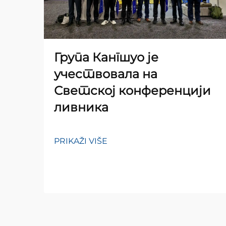
Група Кангшуо је
учествовала на
Светској конференцији
ливника
PRIKAŽI VIŠE