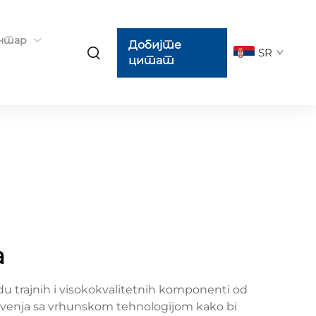
ентар
Добијте
SR
цитат
а
adu trajnih i visokokvalitetnih komponenti od
livenja sa vrhunskom tehnologijom kako bi