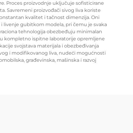
e. Proces proizvodnje uključuje sofisticirane
a. Savremeni proizvođači sivog liva koriste
nstantan kvalitet i tačnost dimenzija. Oni
a i livenje gubitkom modela, pri čemu je svaka
iltraciona tehnologija obezbeđuju minimalan
ju kompletno ispitne laboratorije opremljene
acije svojstava materijala i obezbeđivanja
vog i modifikovanog liva, nudeći mogućnosti
utomobilska, građevinska, mašinska i razvoj