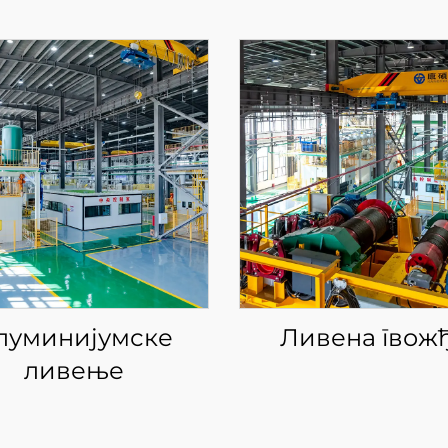
луминијумске
Ливена гвож
ливење