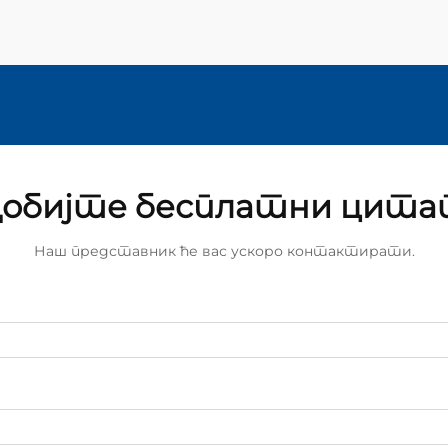
обијте бесплатни цит
Наш представник ће вас ускоро контактирати.