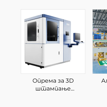
Опрема за 3D
А
штампање
керамике