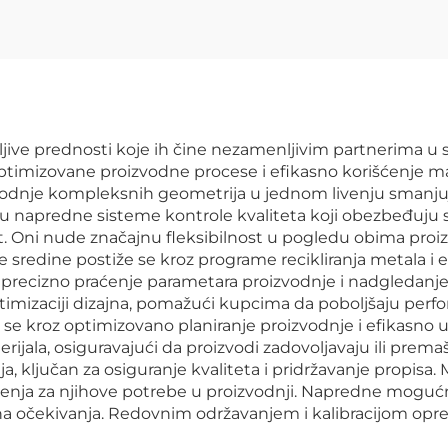
ive prednosti koje ih čine nezamenljivim partnerima u s
imizovane proizvodne procese i efikasno korišćenje m
vodnje kompleksnih geometrija u jednom livenju smanj
 napredne sisteme kontrole kvaliteta koji obezbeđuju st
. Oni nude značajnu fleksibilnost u pogledu obima proizv
tne sredine postiže se kroz programe recikliranja metala i
a precizno praćenje parametara proizvodnje i nadgledanj
timizaciji dizajna, pomažući kupcima da poboljšaju per
 se kroz optimizovano planiranje proizvodnje i efikasno 
rijala, osiguravajući da proizvodi zadovoljavaju ili prem
, ključan za osiguranje kvaliteta i pridržavanje propisa
šenja za njihove potrebe u proizvodnji. Napredne moguć
lna očekivanja. Redovnim održavanjem i kalibracijom opre