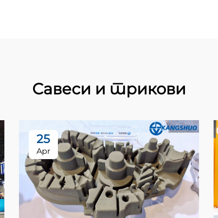
Савеси и трикови
25
Apr