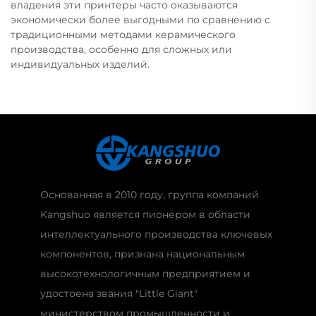
владения эти принтеры часто оказываются
экономически более выгодными по сравнению с
традиционными методами керамического
производства, особенно для сложных или
индивидуальных изделий.
Основанная в 2010 году, группа компаний
Kangshuo является пионером в области
интеллектуального производства ключевых
компонентов, признана национальным
высокотехнологичным предприятием и
удостоена звания "Little Giant"
министерством промышленности и