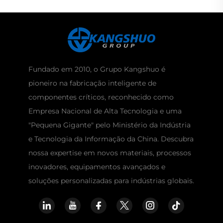
Fundado em 2010, o Grupo Kangshuo é
pioneiro na fabricação inteligente de
componentes críticos, reconhecido como
Empresa Nacional de Alta Tecnologia e uma
"Pequena Gigante" pelo Ministério da Indústria
e Tecnologia da Informação da China. Descubra
nossa expertise em novos materiais, processos
inovadores, equipamentos avançados e
soluções personalizadas para indústrias globais.