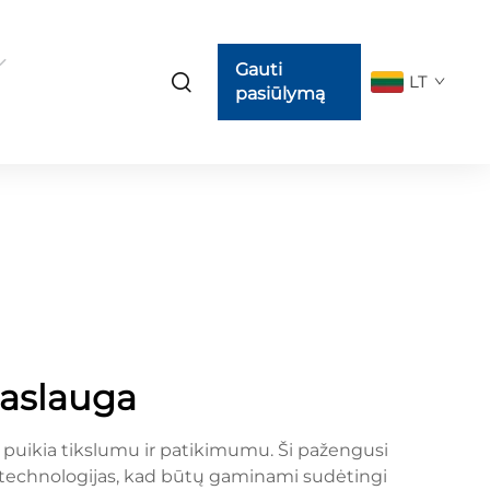
Gauti
LT
pasiūlymą
paslauga
puikia tikslumu ir patikimumu. Ši pažengusi
) technologijas, kad būtų gaminami sudėtingi