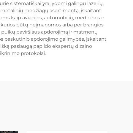
ie sistematiškai yra lydomi galingų lazerių,
 metalinių medžiagų asortimentą, įskaitant
kioms kaip aviacijos, automobilių, medicinos ir
s, kurios būtų neįmanomos arba per brangios
na puikų paviršiaus apdorojimą ir matmenų
s paskutinio apdorojimo galimybės, įskaitant
sišką paslaugą papildo ekspertų dizaino
ikrinimo protokolai.