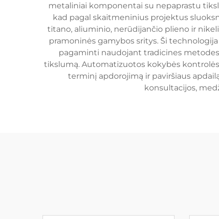
metaliniai komponentai su nepaprastu tikslu
kad pagal skaitmeninius projektus sluoksn
titano, aliuminio, nerūdijančio plieno ir nike
pramoninės gamybos sritys. Ši technologija
pagaminti naudojant tradicines metodes. 
tikslumą. Automatizuotos kokybės kontrolės 
terminį apdorojimą ir paviršiaus apdai
konsultacijos, medž