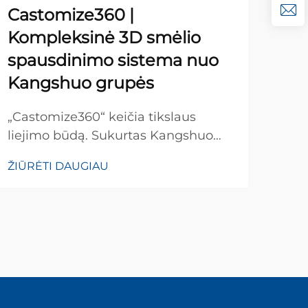
der
Castomize360 |
apd
Kompleksinė 3D smėlio
pen
spausdinimo sistema nuo
Kangshuo grupės
ŽIŪ
„Castomize360“ keičia tikslaus
liejimo būdą. Sukurtas Kangshuo
grupės, šis kompleksinis
ŽIŪRĖTI DAUGIAU
sprendimas sujungia konsultavimą,
dizainą, 3D spausdintuvą, liejimą,
apdirbimą, apžiūrą ir iteracijas į
vieną derinamą paslaugų paketą.
Mes jūsų idėjas paverčiame į metalą
– greičiau, protingiau, žalesniu būdu.