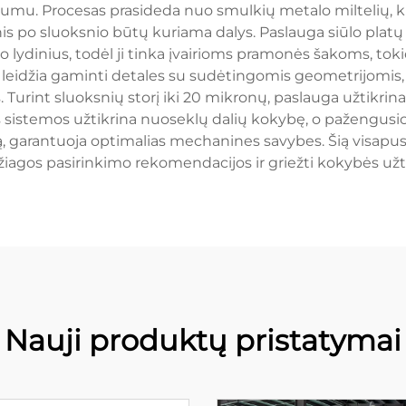
mu. Procesas prasideda nuo smulkių metalo miltelių, kur
is po sluoksnio būtų kuriama dalys. Paslauga siūlo platų
lio lydinius, todėl ji tinka įvairioms pramonės šakoms, to
 leidžia gaminti detales su sudėtingomis geometrijomi
Turint sluoksnių storį iki 20 mikronų, paslauga užtikri
sistemos užtikrina nuoseklų dalių kokybę, o pažengusio
lą, garantuoja optimalias mechanines savybes. Šią visapu
iagos pasirinkimo rekomendacijos ir griežti kokybės užt
Nauji produktų pristatymai