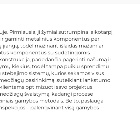
e. Pirmiausia, ji žymiai sutrumpina laikotarpį
us ir gaminti metalinius komponentus per
mų įrangą, todėl mažinant išlaidas mažam ar
mizuotus komponentus su sudėtingomis
konstrukcija, padedančia pagerinti našumą ir
akymų kiekius, todėl tampa puikiu sprendimu
 stebėjimo sistemų, kurios sekamos visus
 medžiagų pasirinkimą, suteikiant lankstumo
klientams optimizuoti savo projektus
medžiagų švaistymą, kadangi procese
iciniais gamybos metodais. Be to, paslauga
 inspekcijos – palengvinant visą gamybos