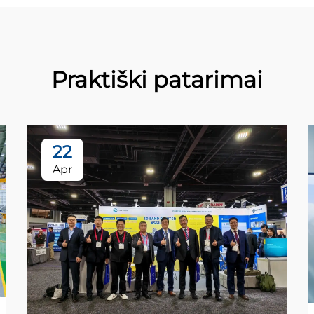
Praktiški patarimai
22
Apr