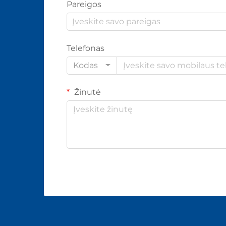
Pareigos
Telefonas
Kodas
Žinutė