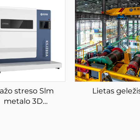
ažo streso Slm
Lietas geleži
metalo 3D
usdinimo įranga
KS281MS