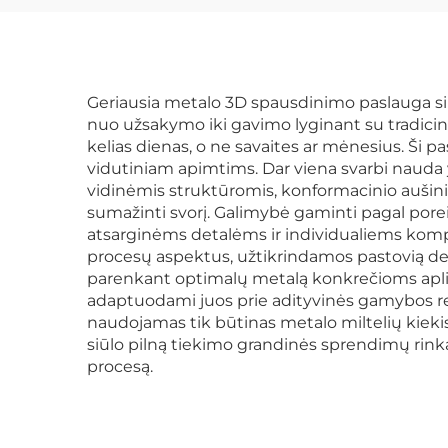
Geriausia metalo 3D spausdinimo paslauga siūl
nuo užsakymo iki gavimo lyginant su tradicin
kelias dienas, o ne savaites ar mėnesius. Ši 
vidutiniam apimtims. Dar viena svarbi nauda 
vidinėmis struktūromis, konformacinio aušini
sumažinti svorį. Galimybė gaminti pagal por
atsarginėms detalėms ir individualiems kom
procesų aspektus, užtikrindamos pastovią de
parenkant optimalų metalą konkrečioms apli
adaptuodami juos prie adityvinės gamybos r
naudojamas tik būtinas metalo miltelių kiekis
siūlo pilną tiekimo grandinės sprendimų rink
procesą.