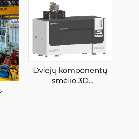
Dviejų komponentų
smėlio 3D
s
spausdintuvas
KSS1800B