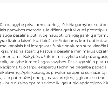
o daugybę privalumų, kurie ją išskiria gamybos sektoriuj
iais gamybos metodais, leidžiant greitai kurti prototip
paslauga pašalina būtinybę naudoti brangią įrankių ir for
yra dizaino laisvė, kuri leidžia inžinieriams kurti opti
mo kanalais bei integruota funkcionalumo suteikiančia 
eikį sumažina atsargų kaštus ir pašalina minimalius užs
ponentams. Kokybės užtikrinimas vyksta dėl pažengusių
talių kokybę ir medžiagos savybes. Paslauga siūlo platų
kacijoms, tuo tarpu ekspertų techninė pagalba padeda 
eikalavimų. Aplinkosaugos privalumai apima sumažintą 
, taip pat mažesį energijos suvartojimą lyginant su trad
ą – nuo dizaino optimizavimo iki galutinio apdorojimo ir