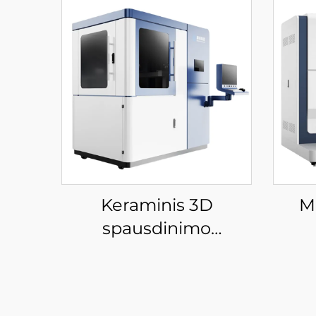
Keraminis 3D
M
spausdinimo
įrenginiai
spa