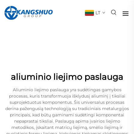
LT
aliuminio liejimo paslauga
Aliuminio liejimo paslauga yra sudėtingas gamybos
procesas, kuris transformuoja išklydusį aliuminį į tiksliai
suprojektuotus komponentus. Šis universalus procesas
derina pažengusią technologiją su tradiciniais metalurgijos
principais, kad būtų gaminami sudėtingi komponentai
nepaprastai tiksliai. Paslaugą apima įvairios liejimo
metodikos, įskaitant matricų liejimą, smėlio liejimą ir
nuolatinio formų liejimą, kiekvienas tinkamas skirtingoms