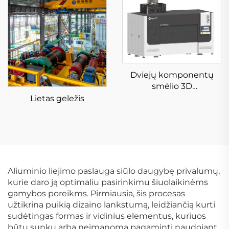
Dviejų komponentų
smėlio 3D
spausdintuvas
Lietas geležis
KSS1800B
Aliuminio liejimo paslauga siūlo daugybę privalumų,
kurie daro ją optimaliu pasirinkimu šiuolaikinėms
gamybos poreikms. Pirmiausia, šis procesas
užtikrina puikią dizaino lankstumą, leidžiančią kurti
sudėtingas formas ir vidinius elementus, kuriuos
būtų sunku arba neįmanoma pagaminti naudojant