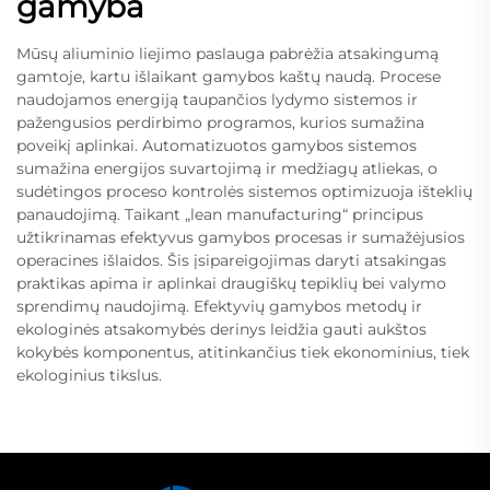
gamyba
Mūsų aliuminio liejimo paslauga pabrėžia atsakingumą
gamtoje, kartu išlaikant gamybos kaštų naudą. Procese
naudojamos energiją taupančios lydymo sistemos ir
pažengusios perdirbimo programos, kurios sumažina
poveikį aplinkai. Automatizuotos gamybos sistemos
sumažina energijos suvartojimą ir medžiagų atliekas, o
sudėtingos proceso kontrolės sistemos optimizuoja išteklių
panaudojimą. Taikant „lean manufacturing“ principus
užtikrinamas efektyvus gamybos procesas ir sumažėjusios
operacines išlaidos. Šis įsipareigojimas daryti atsakingas
praktikas apima ir aplinkai draugiškų tepiklių bei valymo
sprendimų naudojimą. Efektyvių gamybos metodų ir
ekologinės atsakomybės derinys leidžia gauti aukštos
kokybės komponentus, atitinkančius tiek ekonominius, tiek
ekologinius tikslus.