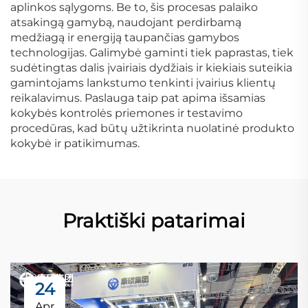
aplinkos sąlygoms. Be to, šis procesas palaiko
atsakingą gamybą, naudojant perdirbamą
medžiagą ir energiją taupančias gamybos
technologijas. Galimybė gaminti tiek paprastas, tiek
sudėtingtas dalis įvairiais dydžiais ir kiekiais suteikia
gamintojams lankstumo tenkinti įvairius klientų
reikalavimus. Paslauga taip pat apima išsamias
kokybės kontrolės priemones ir testavimo
procedūras, kad būtų užtikrinta nuolatinė produkto
kokybė ir patikimumas.
Praktiški patarimai
24
Apr