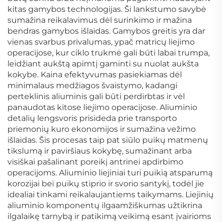
kitas gamybos technologijas. Ši lankstumo savybė
sumažina reikalavimus dėl surinkimo ir mažina
bendras gamybos išlaidas. Gamybos greitis yra dar
vienas svarbus privalumas, ypač matricų liejimo
operacijose, kur ciklo trukmė gali būti labai trumpa,
leidžiant aukštą apimtį gaminti su nuolat aukšta
kokybe. Kaina efektyvumas pasiekiamas dėl
minimalaus medžiagos švaistymo, kadangi
perteklinis aliuminis gali būti perdirbtas ir vėl
panaudotas kitose liejimo operacijose. Aliuminio
detalių lengsvoris prisideda prie transporto
priemonių kuro ekonomijos ir sumažina vežimo
išlaidas. Šis procesas taip pat siūlo puikų matmenų
tikslumą ir paviršiaus kokybę, sumažinant arba
visiškai pašalinant poreikį antrinei apdirbimo
operacijoms. Aliuminio liejiniai turi puikią atsparumą
korozijai bei puikų stiprio ir svorio santykį, todėl jie
idealiai tinkami reikalaujantiems taikymams. Liejinių
aliuminio komponentų ilgaamžiškumas užtikrina
ilgalaikę tarnybą ir patikimą veikimą esant įvairioms