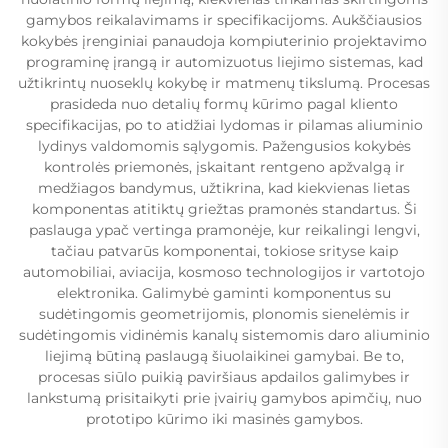
gamybos reikalavimams ir specifikacijoms. Aukščiausios
kokybės įrenginiai panaudoja kompiuterinio projektavimo
programinę įrangą ir automizuotus liejimo sistemas, kad
užtikrintų nuoseklų kokybę ir matmenų tikslumą. Procesas
prasideda nuo detalių formų kūrimo pagal kliento
specifikacijas, po to atidžiai lydomas ir pilamas aliuminio
lydinys valdomomis sąlygomis. Pažengusios kokybės
kontrolės priemonės, įskaitant rentgeno apžvalgą ir
medžiagos bandymus, užtikrina, kad kiekvienas lietas
komponentas atitiktų griežtas pramonės standartus. Ši
paslauga ypač vertinga pramonėje, kur reikalingi lengvi,
tačiau patvarūs komponentai, tokiose srityse kaip
automobiliai, aviacija, kosmoso technologijos ir vartotojo
elektronika. Galimybė gaminti komponentus su
sudėtingomis geometrijomis, plonomis sienelėmis ir
sudėtingomis vidinėmis kanalų sistemomis daro aliuminio
liejimą būtiną paslaugą šiuolaikinei gamybai. Be to,
procesas siūlo puikią paviršiaus apdailos galimybes ir
lankstumą prisitaikyti prie įvairių gamybos apimčių, nuo
prototipo kūrimo iki masinės gamybos.