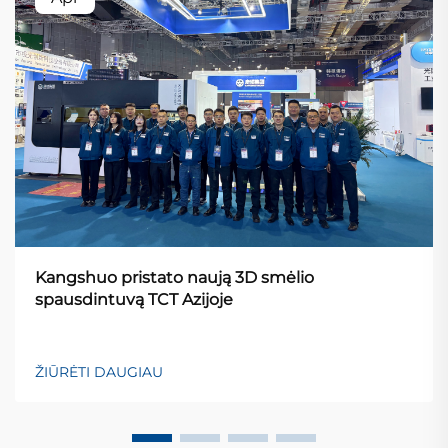
Kangshuo pristato naują 3D smėlio
spausdintuvą TCT Azijoje
ŽIŪRĖTI DAUGIAU