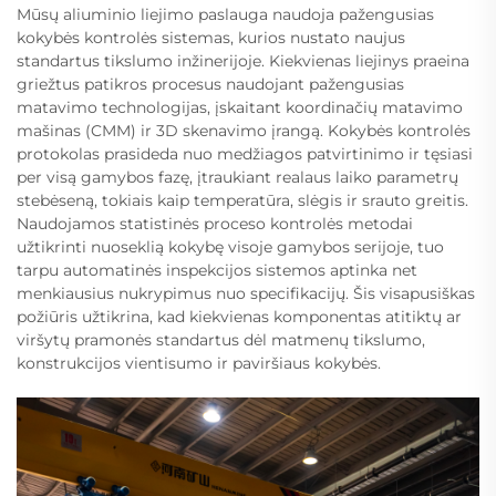
Mūsų aliuminio liejimo paslauga naudoja pažengusias
kokybės kontrolės sistemas, kurios nustato naujus
standartus tikslumo inžinerijoje. Kiekvienas liejinys praeina
griežtus patikros procesus naudojant pažengusias
matavimo technologijas, įskaitant koordinačių matavimo
mašinas (CMM) ir 3D skenavimo įrangą. Kokybės kontrolės
protokolas prasideda nuo medžiagos patvirtinimo ir tęsiasi
per visą gamybos fazę, įtraukiant realaus laiko parametrų
stebėseną, tokiais kaip temperatūra, slėgis ir srauto greitis.
Naudojamos statistinės proceso kontrolės metodai
užtikrinti nuoseklią kokybę visoje gamybos serijoje, tuo
tarpu automatinės inspekcijos sistemos aptinka net
menkiausius nukrypimus nuo specifikacijų. Šis visapusiškas
požiūris užtikrina, kad kiekvienas komponentas atitiktų ar
viršytų pramonės standartus dėl matmenų tikslumo,
konstrukcijos vientisumo ir paviršiaus kokybės.