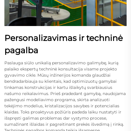
Personalizavimas ir techninė
pagalba
Paslauga siūlo unikalią personalizavimo galimybę, kurią
palaiko ekspertų techninė konsultacija visame projekto
gyvavimo cikle. Mūsų inžinerijos komanda glaudžiai
bendradarbiauja su klientais, kad optimizuotų gamybai
tinkamas konstrukcijas ir kartu išlaikytų svarbiausius
našumo reikalavimus. Prieš pradedant gamybą, naudojama
pažengusi modeliavimo programa, skirta analizuoti
tekėjimo modelius, kristalizacijos savybes ir potencialias
klaidas. Toks proaktyvus požiūris padeda laiku nustatyti ir
išspręsti galimas problemas dar vystymo procese,
sumažinant išlaidas ir pagreitinant prekės išvedimą į rinką.
Techninės pagalbos komanda teikia išsamesnę