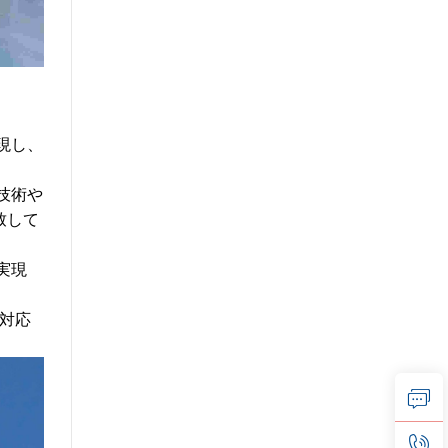
現し、
技術や
致して
実現
対応