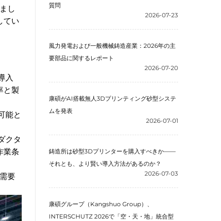
質問
しまし
2026-07-23
してい
風力発電および一般機械鋳造産業：2026年の主
要部品に関するレポート
2026-07-20
導入
率と製
康碩がAI搭載無人3Dプリンティング砂型システ
ムを発表
可能と
2026-07-01
ダクタ
作業条
鋳造所は砂型3Dプリンターを購入すべきか——
それとも、より賢い導入方法があるのか？
2026-07-03
需要
康碩グループ（Kangshuo Group）、
INTERSCHUTZ 2026で「空・天・地」統合型