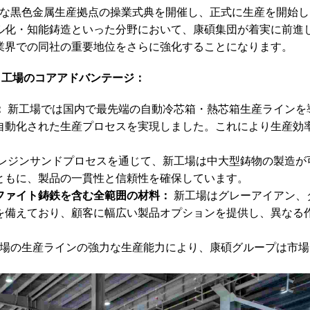
p）は新たな黒色金属生産拠点の操業式典を開催し、正式に生産を開始
ル化・知能鋳造といった分野において、康碩集団が着実に前進
業界での同社の重要地位をさらに強化することになります。
ト工場のコアアドバンテージ：
：
新工場では国内で最先端の自動冷芯箱・熱芯箱生産ラインを
自動化された生産プロセスを実現しました。これにより生産効
レジンサンドプロセスを通じて、新工場は中大型鋳物の製造が
ともに、製品の一貫性と信頼性を確保しています。
ファイト鋳鉄を含む全範囲の材料：
新工場はグレーアイアン、
を備えており、顧客に幅広い製品オプションを提供し、異なる
場の生産ラインの強力な生産能力により、康碩グループは市場