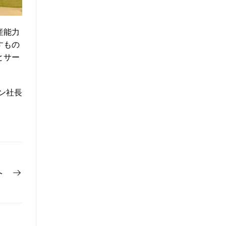
産能力
すもの
とサー
ヤン社長
へ