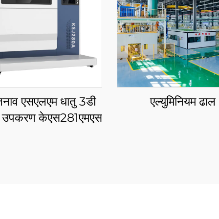
नाव एसएलएम धातु 3डी
एल्युमिनियम ढाल
िंग उपकरण केएस281एमएस