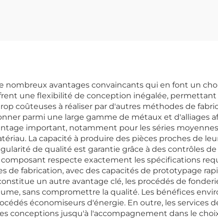
trainte KS281MS
de nombreux avantages convaincants qui en font un choix 
ffrent une flexibilité de conception inégalée, permettan
trop coûteuses à réaliser par d'autres méthodes de fabrica
ionner parmi une large gamme de métaux et d'alliages a
ntage important, notamment pour les séries moyennes à 
ériau. La capacité à produire des pièces proches de leur 
régularité de qualité est garantie grâce à des contrôles 
e composant respecte exactement les spécifications requi
 de fabrication, avec des capacités de prototypage rapi
onstitue un autre avantage clé, les procédés de fonderi
olume, sans compromettre la qualité. Les bénéfices envir
océdés économiseurs d'énergie. En outre, les services d
des conceptions jusqu'à l'accompagnement dans le choix 