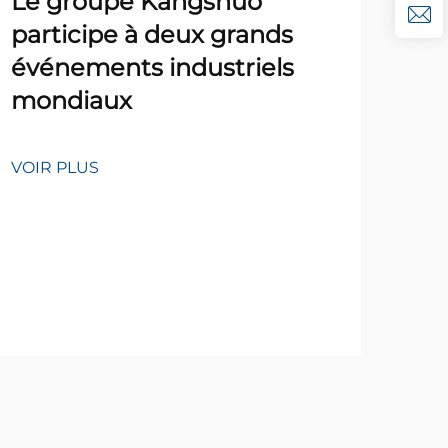
Le groupe Kangshuo
participe à deux grands
événements industriels
mondiaux
Fo
fab
VOIR PLUS
pou
éol
Ka
VOI