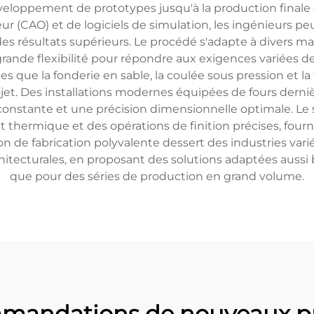
veloppement de prototypes jusqu'à la production finale e
r (CAO) et de logiciels de simulation, les ingénieurs p
s résultats supérieurs. Le procédé s'adapte à divers maté
e grande flexibilité pour répondre aux exigences variées de
s que la fonderie en sable, la coulée sous pression et l
jet. Des installations modernes équipées de fours dern
 constante et une précision dimensionnelle optimale. Le
t thermique et des opérations de finition précises, fo
on de fabrication polyvalente dessert des industries variée
chitecturales, en proposant des solutions adaptées aus
que pour des séries de production en grand volume.
mandations de nouveaux pr