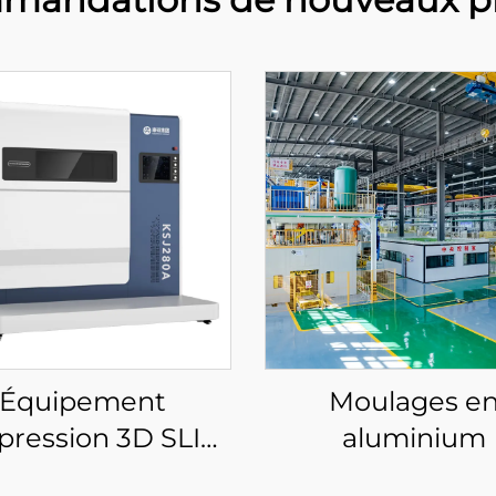
Équipement
Moulages e
pression 3D SLIM
aluminium
allique à faible