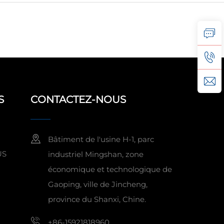
S
CONTACTEZ-NOUS
Bâtiment de l'usine H-1, parc
US
industriel Mingshan, zone
économique et technologique de
Gaoping, ville de Jincheng,
province du Shanxi, Chine.
+86-15921818960