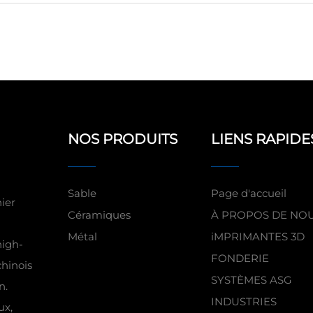
NOS PRODUITS
LIENS RAPIDE
Sable
Page d'accueil
ier
Céramiques
À PROPOS DE NO
Métal
iMPRIMANTES 3D
high-
FONDERIE
chinois
SYSTÈMES ASG
n.
INDUSTRIES
ux,