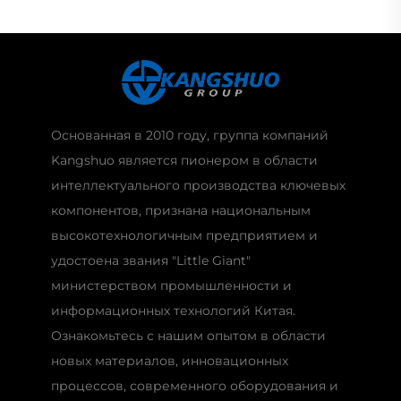
Основанная в 2010 году, группа компаний
Kangshuo является пионером в области
интеллектуального производства ключевых
компонентов, признана национальным
высокотехнологичным предприятием и
удостоена звания "Little Giant"
министерством промышленности и
информационных технологий Китая.
Ознакомьтесь с нашим опытом в области
новых материалов, инновационных
процессов, современного оборудования и