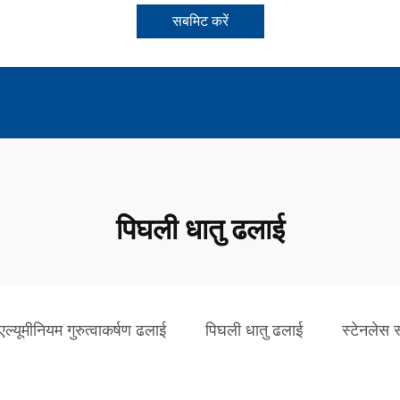
सबमिट करें
पिघली धातु ढलाई
एल्यूमीनियम गुरुत्वाकर्षण ढलाई
पिघली धातु ढलाई
स्टेनलेस 