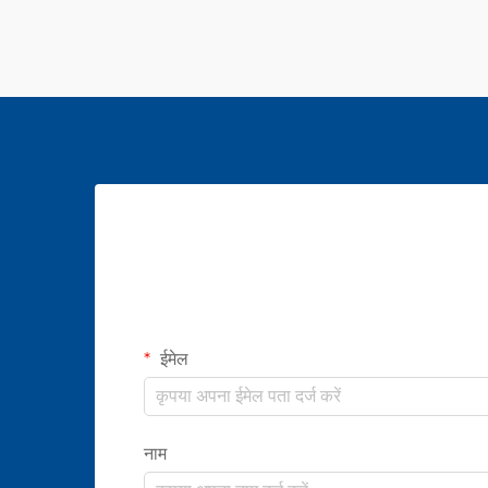
ईमेल
नाम