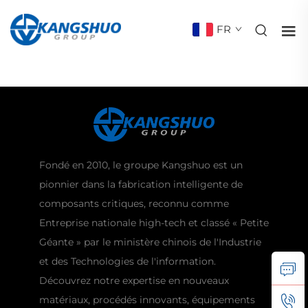
FR
Fondé en 2010, le groupe Kangshuo est un
pionnier dans la fabrication intelligente de
composants critiques, reconnu comme
Entreprise nationale high-tech et classé « Petite
Géante » par le ministère chinois de l'Industrie
et des Technologies de l'information.
Découvrez notre expertise en nouveaux
matériaux, procédés innovants, équipements