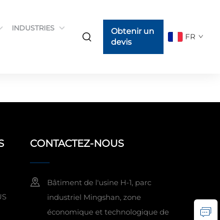
INDUSTRIES
Obtenir un
FR
devis
S
CONTACTEZ-NOUS
Bâtiment de l'usine H-1, parc
US
industriel Mingshan, zone
économique et technologique de