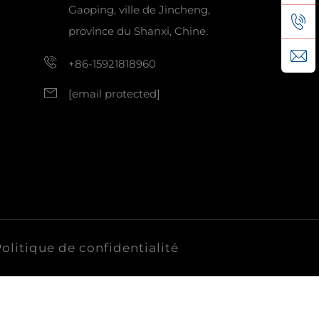
Gaoping, ville de Jincheng,
province du Shanxi, Chine.
+86-15921818960
[email protected]
olitique de confidentialité