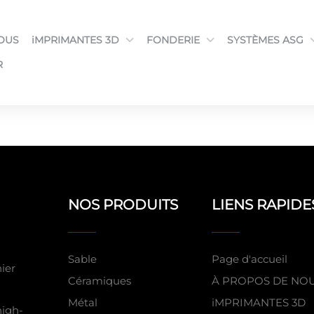
OUS
iMPRIMANTES 3D
FONDERIE
SYSTÈMES ASG
R
NOS PRODUITS
LIENS RAPIDE
Sable
Page d'accueil
ier
Céramiques
À PROPOS DE NO
Métal
iMPRIMANTES 3D
high-