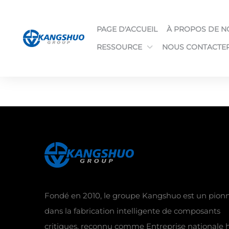
PAGE D'ACCUEIL
À PROPOS DE N
RESSOURCE
NOUS CONTACTE
Fondé en 2010, le groupe Kangshuo est un pionn
dans la fabrication intelligente de composants
critiques, reconnu comme Entreprise nationale 