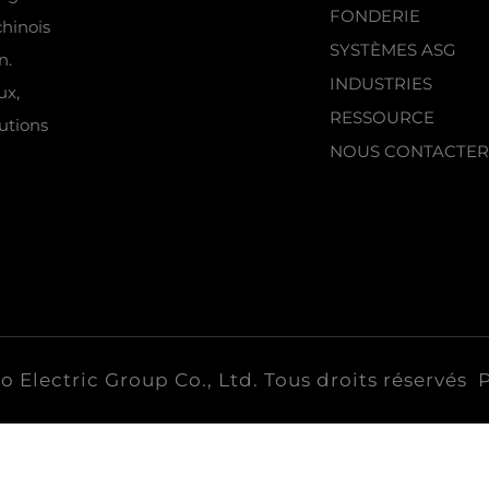
FONDERIE
chinois
SYSTÈMES ASG
n.
INDUSTRIES
ux,
RESSOURCE
utions
NOUS CONTACTER
Electric Group Co., Ltd. Tous droits réservés
P