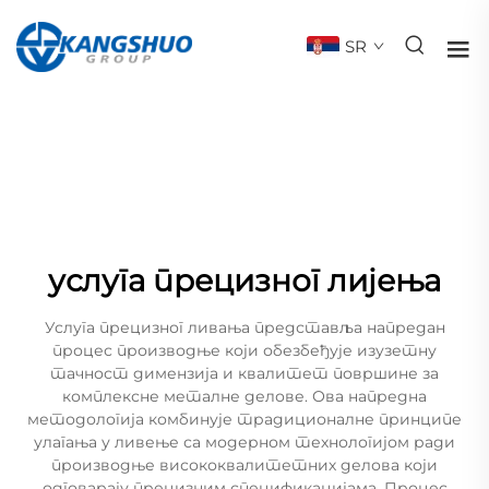
SR
услуга прецизног лијења
Услуга прецизног ливања представља напредан
процес производње који обезбеђује изузетну
тачност димензија и квалитет површине за
комплексне металне делове. Ова напредна
методологија комбинује традиционалне принципе
улагања у ливење са модерном технологијом ради
производње висококвалитетних делова који
одговарају прецизним спецификацијама. Процес