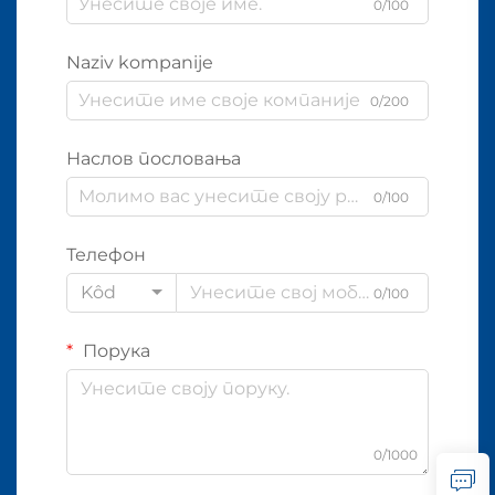
0/100
Naziv kompanije
0/200
Наслов пословања
0/100
Телефон
Kôd
0/100
Порука
0/1000