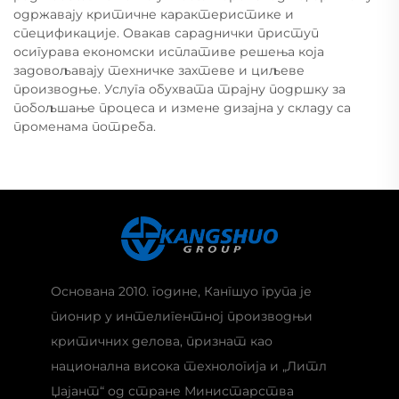
одржавају критичне карактеристике и
спецификације. Овакав сараднички приступ
осигурава економски исплативе решења која
задовољавају техничке захтеве и циљеве
производње. Услуга обухвата трајну подршку за
побољшање процеса и измене дизајна у складу са
променама потреба.
Основана 2010. године, Кангшуо група је
пионир у интелигентној производњи
критичних делова, признат као
национална висока технологија и „Литл
Џајант“ од стране Министарства