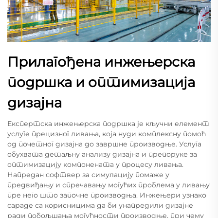
Прилагођена инжењерска
подршка и оптимизација
дизајна
Експертска инжењерска подршка је кључни елемент
услуге прецизног ливања, која нуди комплексну помоћ
од почетног дизајна до завршне производње. Услуга
обухвата детаљну анализу дизајна и препоруке за
оптимизацију компонената у процесу ливања.
Напредан софтвер за симулацију помаже у
предвиђању и спречавању могућих проблема у ливању
пре него што започне производња. Инжењери узнако
сараде са корисницима да би унапредили дизајне
ради побољшања могућности производње, при чему