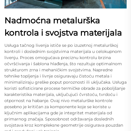
Nadmoćna metalurška
kontrola i svojstva materijala
Usługa tačnog livenja ističe se po izuzetnoj metalurškoj
kontroli i doslednim svojstvima materijala u celokupnom
livenju. Proces omogućava preciznu kontrolu brzina
očvršćivanja i šablona hlađenja, što rezultuje optimalnom
strukturom zrna i mehaničkim svojstvima. Napredne
tehnike topljenja i livnje osiguravaju čistoću metala i
minimaliziraju greške poput poroznosti ili uključaka. Usługa
koristi sofisticirane procese termičke obrade za poboljšanje
karakteristika materijala, uključujući čvrstoću, tvrdoću i
otpornost na habanje. Ovaj nivo metalurške kontrole
posebno je kritičan za komponente koje se koriste u
ključnim aplikacijama gde je integritet materijala od
primarnog značaja. Sposobnost održavanja doslednih
svojstava kroz kompleksne geometrije osigurava pouzdan