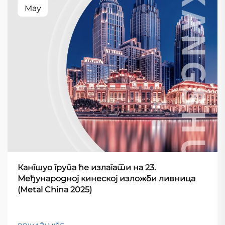
May
Кангшуо група ће излагати на 23.
Међународној кинеској изложби ливница
(Metal China 2025)