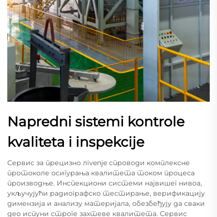
Napredni sistemi kontrole
kvaliteta i inspekcije
Сервис за прецизно лivenje спроводи комплексне
протоколе осигурања квалитета током процеса
производње. Инспекциони системи највишег нивоа,
укључујући радиографско тестирање, верификацију
димензија и анализу материјала, обезбеђују да сваки
део испуни строге захтеве квалитета. Сервис