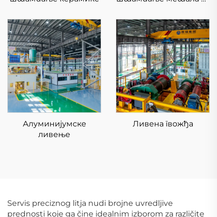
ниским напоном
KS281MS
Алуминијумске
Ливена гвожђа
ливење
Servis preciznog litja nudi brojne uvredljive
prednosti koje ga čine idealnim izborom za različite