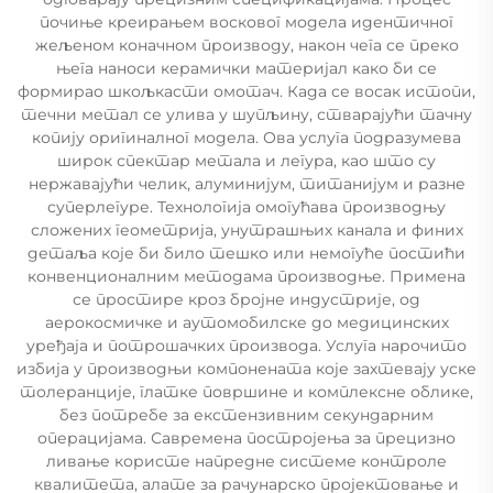
почиње креирањем восковог модела идентичног
жељеном коначном производу, након чега се преко
њега наноси керамички материјал како би се
формирао шкољкасти омотач. Када се восак истопи,
течни метал се улива у шупљину, стварајући тачну
копију оригиналног модела. Ова услуга подразумева
широк спектар метала и легура, као што су
нержавајући челик, алуминијум, титанијум и разне
суперлегуре. Технологија омогућава производњу
сложених геометрија, унутрашњих канала и финих
детаља које би било тешко или немогуће постићи
конвенционалним методама производње. Примена
се простире кроз бројне индустрије, од
аерокосмичке и аутомобилске до медицинских
уређаја и потрошачких производа. Услуга нарочито
избија у производњи компонената које захтевају уске
толеранције, глатке површине и комплексне облике,
без потребе за екстензивним секундарним
операцијама. Савремена постројења за прецизно
ливање користе напредне системе контроле
квалитета, алате за рачунарско пројектовање и