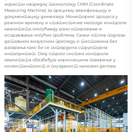
користи напредну технологију CMM (Coordinate
Measuring Machine) за прецизну верификацију и
документацију димензија. Мониторинг процеса у
реалном времену и статистичке методе контроле
квалитета омогућавају рано откривање и
исправљање могућих проблема. Сваки отлив подлази
детаљном визуелном прегледу и тестовима без
разарања како би се потврдила структурна
интегритет. Овај строги систем контроле
квалитета обезбеђује корисницима поверење у
конзистентност и поузданост њихових делова.