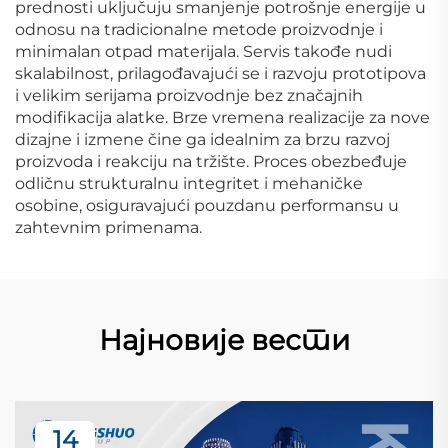
prednosti uključuju smanjenje potrošnje energije u
odnosu na tradicionalne metode proizvodnje i
minimalan otpad materijala. Servis takođe nudi
skalabilnost, prilagođavajući se i razvoju prototipova
i velikim serijama proizvodnje bez značajnih
modifikacija alatke. Brze vremena realizacije za nove
dizajne i izmene čine ga idealnim za brzu razvoj
proizvoda i reakciju na tržište. Proces obezbeđuje
odličnu strukturalnu integritet i mehaničke
osobine, osiguravajući pouzdanu performansu u
zahtevnim primenama.
Најновије вести
14