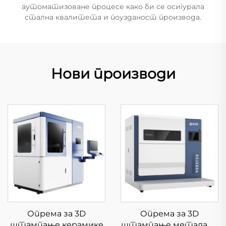
аутоматизоване процесе како би се осигурала
стална квалитета и поузданост производа.
Нови производи
Опрема за 3D
Опрема за 3D
штампање керамике
штампање метала са