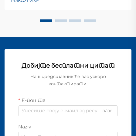
PRIKAŽI VIŠE
Добијте бесплатни цитат
Наш представник ће вас ускоро
контактирати.
Е-пошта
0/100
Naziv