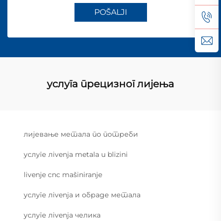
POŠALJI
услуга прецизног лијења
лијевање метала по потреби
услуге лivenja metala u blizini
livenje cnc mašiniranje
услуге лivenja и обраде метала
услуге лivenja челика