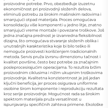
proizvodne potrebe. Prvo, obezbeđuje izuzetnu
ekonomičnost pri proizvodnji složenih delova,
eliminuši potrebu za širokim mašinskim radovima i
smanjujući otpad materijala. Proces omogućava
konsolidaciju više komponenti u jedno litje, znatno
smanjujući vreme montaže i povezane troškove. Još
jedna značajna prednost je izvanredna fleksibilnost
dizajna, što omogućava stvaranje složenih oblika i
unutrašnjih karakteristika koje bi bilo teško ili
nemoguće proizvesti korišćenjem tradicionalnih
metoda. Servis pruža izvrsnu dimenzionu tačnost i
kvalitet površine, često bez potrebe za značajnim
posleprocesirajućim operacijama. To rezultira bržim
proizvodnim ciklusima i nižim ukupnim troškovima
proizvodnje. Kvalitetna konzistentnost je još jedan
ključni beneficija, jer proces osigurava uniformne
osobine širom komponente i reprodukciju rezultata
kroz serije proizvodnje. Mogućnost rada sa širokim
spektrom materijala pruža versatilnost u
ispunjavanju specifičnih zahteva primene. Ekološke