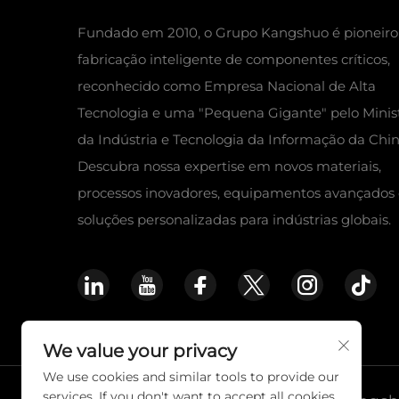
Fundado em 2010, o Grupo Kangshuo é pioneiro
fabricação inteligente de componentes críticos,
reconhecido como Empresa Nacional de Alta
Tecnologia e uma "Pequena Gigante" pelo Minis
da Indústria e Tecnologia da Informação da Chin
Descubra nossa expertise em novos materiais,
processos inovadores, equipamentos avançados 
soluções personalizadas para indústrias globais.
We value your privacy
We use cookies and similar tools to provide our
services. If you don't want to accept all cookies,