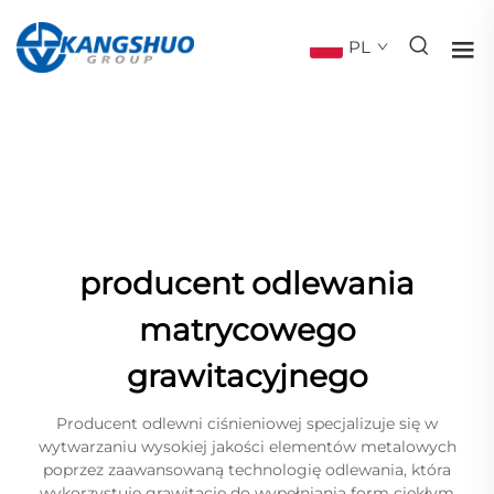
PL
producent odlewania
matrycowego
grawitacyjnego
Producent odlewni ciśnieniowej specjalizuje się w
wytwarzaniu wysokiej jakości elementów metalowych
poprzez zaawansowaną technologię odlewania, która
wykorzystuje grawitację do wypełniania form ciekłym