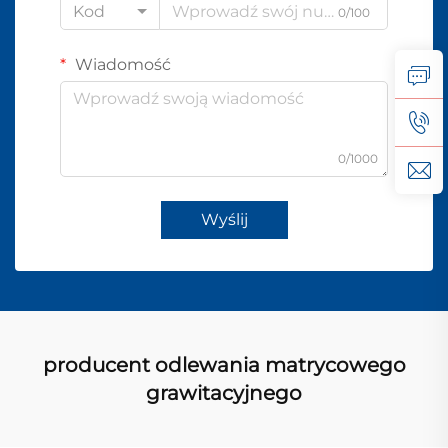
Kod
0/100
Wiadomość
0/1000
Wyślij
producent odlewania matrycowego
grawitacyjnego