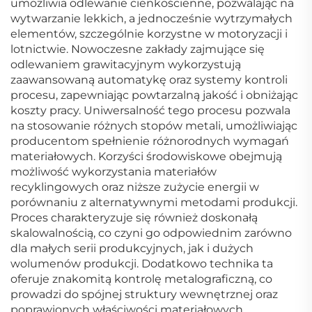
umożliwia odlewanie cienkościenne, pozwalając na
wytwarzanie lekkich, a jednocześnie wytrzymałych
elementów, szczególnie korzystne w motoryzacji i
lotnictwie. Nowoczesne zakłady zajmujące się
odlewaniem grawitacyjnym wykorzystują
zaawansowaną automatykę oraz systemy kontroli
procesu, zapewniając powtarzalną jakość i obniżając
koszty pracy. Uniwersalność tego procesu pozwala
na stosowanie różnych stopów metali, umożliwiając
producentom spełnienie różnorodnych wymagań
materiałowych. Korzyści środowiskowe obejmują
możliwość wykorzystania materiałów
recyklingowych oraz niższe zużycie energii w
porównaniu z alternatywnymi metodami produkcji.
Proces charakteryzuje się również doskonałą
skalowalnością, co czyni go odpowiednim zarówno
dla małych serii produkcyjnych, jak i dużych
wolumenów produkcji. Dodatkowo technika ta
oferuje znakomitą kontrolę metalograficzną, co
prowadzi do spójnej struktury wewnętrznej oraz
poprawionych właściwości materiałowych.