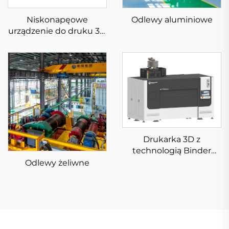
Niskonapęowe
Odlewy aluminiowe
urządzenie do druku 3D
z metalu typu SLm
KS281MS
Drukarka 3D z
technologią Binder
Jetting na piasek
Odlewy żeliwne
KSS1800B