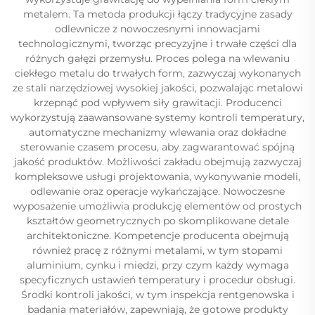
metalem. Ta metoda produkcji łączy tradycyjne zasady
odlewnicze z nowoczesnymi innowacjami
technologicznymi, tworząc precyzyjne i trwałe części dla
różnych gałęzi przemysłu. Proces polega na wlewaniu
ciekłego metalu do trwałych form, zazwyczaj wykonanych
ze stali narzędziowej wysokiej jakości, pozwalając metalowi
krzepnąć pod wpływem siły grawitacji. Producenci
wykorzystują zaawansowane systemy kontroli temperatury,
automatyczne mechanizmy wlewania oraz dokładne
sterowanie czasem procesu, aby zagwarantować spójną
jakość produktów. Możliwości zakładu obejmują zazwyczaj
kompleksowe usługi projektowania, wykonywanie modeli,
odlewanie oraz operacje wykańczające. Nowoczesne
wyposażenie umożliwia produkcję elementów od prostych
kształtów geometrycznych po skomplikowane detale
architektoniczne. Kompetencje producenta obejmują
również pracę z różnymi metalami, w tym stopami
aluminium, cynku i miedzi, przy czym każdy wymaga
specyficznych ustawień temperatury i procedur obsługi.
Środki kontroli jakości, w tym inspekcja rentgenowska i
badania materiałów, zapewniają, że gotowe produkty