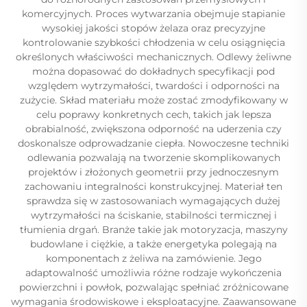
komercyjnych. Proces wytwarzania obejmuje stapianie
wysokiej jakości stopów żelaza oraz precyzyjne
kontrolowanie szybkości chłodzenia w celu osiągnięcia
określonych właściwości mechanicznych. Odlewy żeliwne
można dopasować do dokładnych specyfikacji pod
względem wytrzymałości, twardości i odporności na
zużycie. Skład materiału może zostać zmodyfikowany w
celu poprawy konkretnych cech, takich jak lepsza
obrabialność, zwiększona odporność na uderzenia czy
doskonalsze odprowadzanie ciepła. Nowoczesne techniki
odlewania pozwalają na tworzenie skomplikowanych
projektów i złożonych geometrii przy jednoczesnym
zachowaniu integralności konstrukcyjnej. Materiał ten
sprawdza się w zastosowaniach wymagających dużej
wytrzymałości na ściskanie, stabilności termicznej i
tłumienia drgań. Branże takie jak motoryzacja, maszyny
budowlane i ciężkie, a także energetyka polegają na
komponentach z żeliwa na zamówienie. Jego
adaptowalność umożliwia różne rodzaje wykończenia
powierzchni i powłok, pozwalając spełniać zróżnicowane
wymagania środowiskowe i eksploatacyjne. Zaawansowane