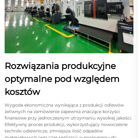
Rozwiązania produkcyjne
optymalne pod względem
kosztów
Wygoda ekonomiczna wynikająca z produkcji odlewów
żeliwnych na zamówienie zapewnia znaczące korzyści
finansowe przy jednoczesnym utrzymaniu wysokiej jakości.
Efektywny proces produkcji, wykorzystujący nowoczesne
techniki odlewnicze, zmniejsza ilość odpadów
materiałowych oraz czas realizacji w porównaniu do