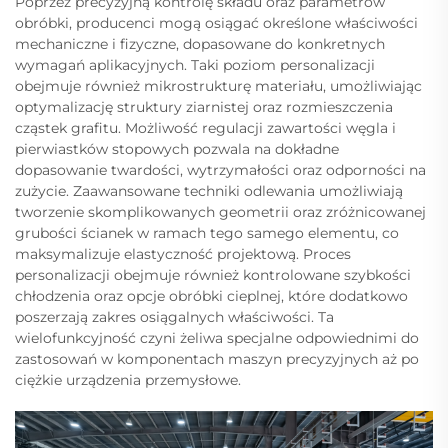
Poprzez precyzyjną kontrolę składu oraz parametrów
obróbki, producenci mogą osiągać określone właściwości
mechaniczne i fizyczne, dopasowane do konkretnych
wymagań aplikacyjnych. Taki poziom personalizacji
obejmuje również mikrostrukturę materiału, umożliwiając
optymalizację struktury ziarnistej oraz rozmieszczenia
cząstek grafitu. Możliwość regulacji zawartości węgla i
pierwiastków stopowych pozwala na dokładne
dopasowanie twardości, wytrzymałości oraz odporności na
zużycie. Zaawansowane techniki odlewania umożliwiają
tworzenie skomplikowanych geometrii oraz zróżnicowanej
grubości ścianek w ramach tego samego elementu, co
maksymalizuje elastyczność projektową. Proces
personalizacji obejmuje również kontrolowane szybkości
chłodzenia oraz opcje obróbki cieplnej, które dodatkowo
poszerzają zakres osiągalnych właściwości. Ta
wielofunkcyjność czyni żeliwa specjalne odpowiednimi do
zastosowań w komponentach maszyn precyzyjnych aż po
ciężkie urządzenia przemysłowe.