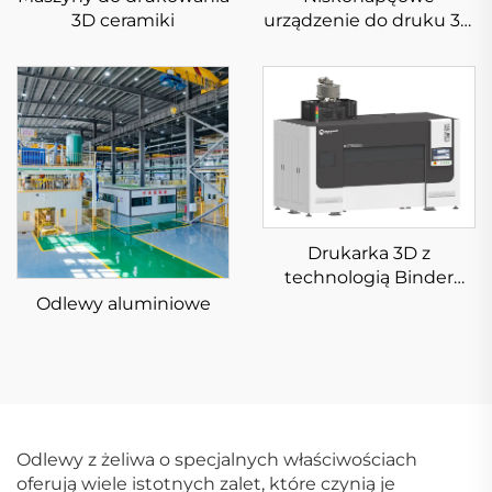
3D ceramiki
urządzenie do druku 3D
z metalu typu SLm
KS281MS
Drukarka 3D z
technologią Binder
Jetting na piasek
Odlewy aluminiowe
KSS1800B
Odlewy z żeliwa o specjalnych właściwościach
oferują wiele istotnych zalet, które czynią je