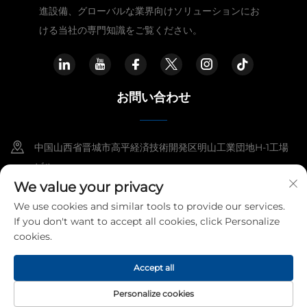
進設備、グローバルな業界向けソリューションにお
ける当社の専門知識をご覧ください。
お問い合わせ
中国山西省晋城市高平経済技術開発区明山工業団地H-1工場
ビル。
We value your privacy
+86-15921818960
We use cookies and similar tools to provide our services.
If you don't want to accept all cookies, click Personalize
[email protected]
cookies.
Accept all
Copyright © 2026 Kangshuo Electric Group Co., Ltd. すべての権
利を保有
プライバシーポリシー
Personalize cookies