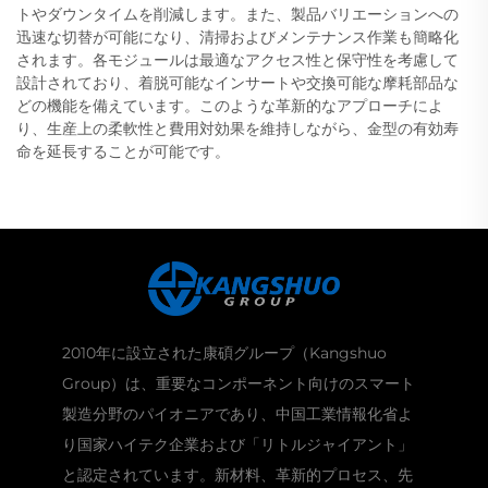
トやダウンタイムを削減します。また、製品バリエーションへの
迅速な切替が可能になり、清掃およびメンテナンス作業も簡略化
されます。各モジュールは最適なアクセス性と保守性を考慮して
設計されており、着脱可能なインサートや交換可能な摩耗部品な
どの機能を備えています。このような革新的なアプローチによ
り、生産上の柔軟性と費用対効果を維持しながら、金型の有効寿
命を延長することが可能です。
2010年に設立された康碩グループ（Kangshuo
Group）は、重要なコンポーネント向けのスマート
製造分野のパイオニアであり、中国工業情報化省よ
り国家ハイテク企業および「リトルジャイアント」
と認定されています。新材料、革新的プロセス、先