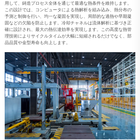
用して、鋳造プロセス全体を通じて最適な熱条件を維持します。
この設計では、コンピュータによる熱解析を組み込み、熱分布の
予測と制御を行い、均一な凝固を実現し、局部的な過熱や早期凝
固などの欠陥を防止します。冷却チャネルは流体解析に基づき正
確に設計され、最大の熱伝達効率を実現します。この高度な熱管
理技術によりサイクルタイムが大幅に短縮されるだけでなく、部
品品質や金型寿命も向上します。