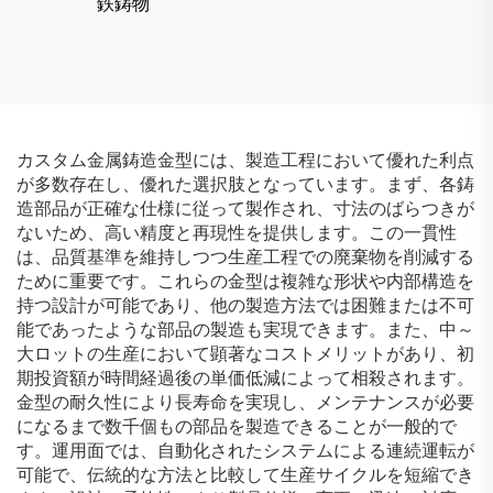
KSS1800B
鉄鋳物
カスタム金属鋳造金型には、製造工程において優れた利点
が多数存在し、優れた選択肢となっています。まず、各鋳
造部品が正確な仕様に従って製作され、寸法のばらつきが
ないため、高い精度と再現性を提供します。この一貫性
は、品質基準を維持しつつ生産工程での廃棄物を削減する
ために重要です。これらの金型は複雑な形状や内部構造を
持つ設計が可能であり、他の製造方法では困難または不可
能であったような部品の製造も実現できます。また、中～
大ロットの生産において顕著なコストメリットがあり、初
期投資額が時間経過後の単価低減によって相殺されます。
金型の耐久性により長寿命を実現し、メンテナンスが必要
になるまで数千個もの部品を製造できることが一般的で
す。運用面では、自動化されたシステムによる連続運転が
可能で、伝統的な方法と比較して生産サイクルを短縮でき