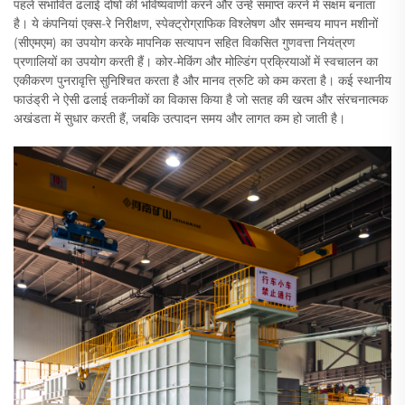
पहले संभावित ढलाई दोषों की भविष्यवाणी करने और उन्हें समाप्त करने में सक्षम बनाता
है। ये कंपनियां एक्स-रे निरीक्षण, स्पेक्ट्रोग्राफिक विश्लेषण और समन्वय मापन मशीनों
(सीएमएम) का उपयोग करके मापनिक सत्यापन सहित विकसित गुणवत्ता नियंत्रण
प्रणालियों का उपयोग करती हैं। कोर-मेकिंग और मोल्डिंग प्रक्रियाओं में स्वचालन का
एकीकरण पुनरावृत्ति सुनिश्चित करता है और मानव त्रुटि को कम करता है। कई स्थानीय
फाउंड्री ने ऐसी ढलाई तकनीकों का विकास किया है जो सतह की खत्म और संरचनात्मक
अखंडता में सुधार करती हैं, जबकि उत्पादन समय और लागत कम हो जाती है।