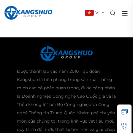
VI
Được thành lập vào năm 2010, Tập đoàn
Kangshuo là tiên phong trong sản xuất thông
minh các bộ phận quan trọng, được công nhận
là Doanh nghiệp Công nghệ Cao Quốc gia và là
"Tiểu khổng lồ" bởi Bộ Công nghiệp và Công
nghệ Thông tin Trung Quốc. Khám phá chuyên
môn của chúng tôi trong lĩnh vực vật liệu mới,
quy trình đổi mới, thiết bị tiên tiến và giải pháp