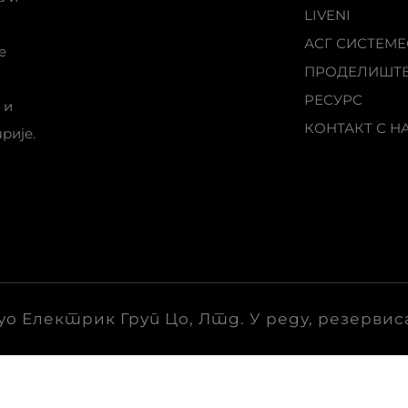
LIVENI
АСГ СИСТЕМЕ
е
ПРОДЕЛИШТ
РЕСУРС
 и
КОНТАКТ С Н
рије.
уо Електрик Груп Цо, Лтд. У реду, резервис