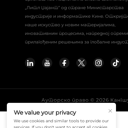
„Литл Џајант“ од стране Министарства
индустрије и информатике Кине. Откријт
наше искуство у новим материјалима,
иновативним процесима, напредној опреми
прилагођеним решењима за глобалне индуст
Ауторско право © 2026 Кангш
We value your privacy
We use cookies and similar tools to provide our
services. If you don't want to accept all cookies,