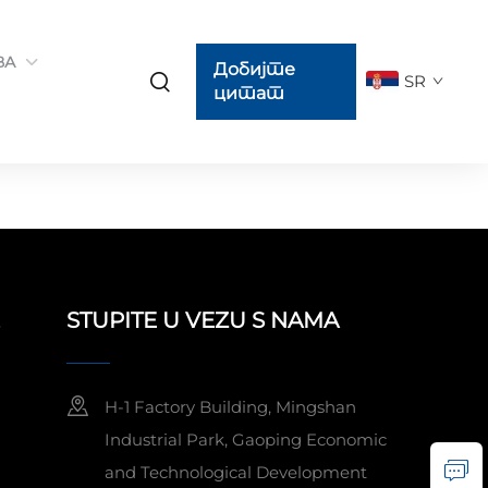
ВА
Добијте
SR
цитат
STUPITE U VEZU S NAMA
H-1 Factory Building, Mingshan
Industrial Park, Gaoping Economic
and Technological Development