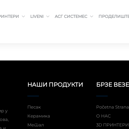
РИНТЕРИ
LIVENI
АСГ СИСТЕМЕС
ПРОДЕЛИШТ
НАШИ ПРОДУКТИ
БРЗЕ ВЕЗЕ
Песак
Početna Strana
ир у
Керамика
О НАС
ова,
Метал
3D ПРИНТЕРИ
а и