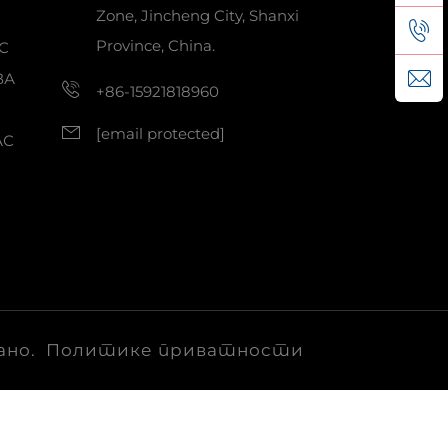
Zone, Jincheng City, Shanxi
Province, China.
С
ВА
+86-15921818960
[email protected]
АС
ано.
Политике приватности