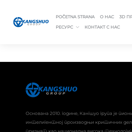
POČETNA STRANA
О НАС
3D П
РЕСУРС
КОНТАКТ С НАС
Основана 2010. године, Кангшуо група је пион
интелигентној производњи критичних дел
признат као национална висока технологиј