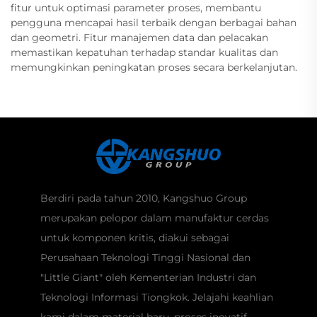
fitur untuk optimasi parameter proses, membantu
pengguna mencapai hasil terbaik dengan berbagai bahan
dan geometri. Fitur manajemen data dan pelacakan
memastikan kepatuhan terhadap standar kualitas dan
memungkinkan peningkatan proses secara berkelanjutan.
Berdiri pada tahun 2010, Kangshuo Group
merupakan pelopor dalam manufaktur cerdas
untuk komponen kritis, diakui sebagai
Perusahaan Teknologi Tinggi Nasional dan
"Little Giant" oleh Kementerian Industri dan
Teknologi Informasi Tiongkok. Jelajahi keahlian
kami dalam material baru, proses inovatif,